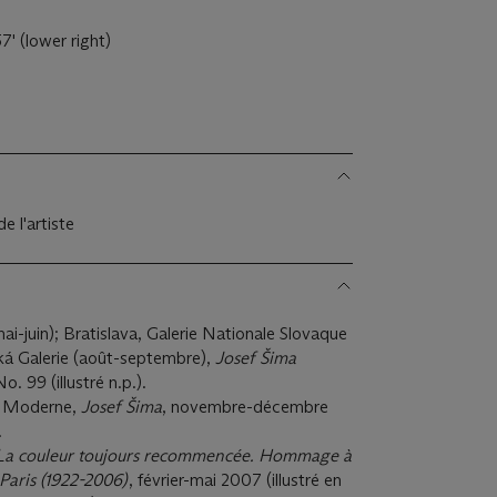
' (lower right)
 l'artiste
ai-juin); Bratislava, Galerie Nationale Slovaque
ská Galerie (août-septembre),
Josef Šima
o. 99 (illustré n.p.).
rt Moderne,
Josef Šima
, novembre-décembre
.
La couleur toujours recommencée. Hommage à
Paris (1922-2006)
, février-mai 2007 (illustré en