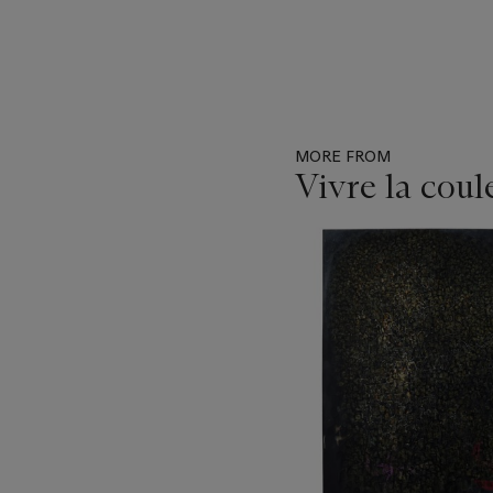
MORE FROM
Vivre la cou
Item
1
out
of
11