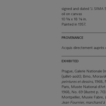
signed and dated 'J. SIMA 57
oil on canvas
10 5⁄8 x 18 1⁄8 in.
Painted in 1957.
PROVENANCE
Acquis directement auprès de
EXHIBITED
Prague, Galerie Nationale (m
(juillet-août); Brno, Morav
peintures et dessins
, 1968, N
Paris, Musée National d'A
1968, No. 69 (illustré p. 70)
Montpellier, Musée Fabre,
Jean Fournier, marchand à 