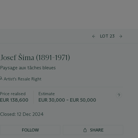
LOT 23
Josef Šíma (1891-1971)
Paysage aux tâches bleues
Important
λ
Artist's Resale Right
information
about
Price realised
Estimate
this
lot
EUR 138,600
EUR 30,000 – EUR 50,000
Closed:
12 Dec 2024
FOLLOW
SHARE