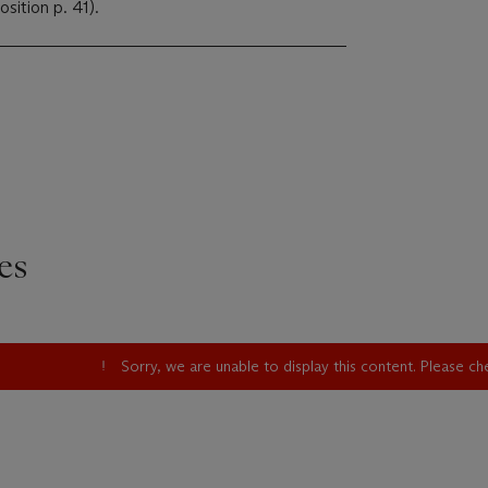
sition p. 41).
es
Sorry, we are unable to display this content. Please c