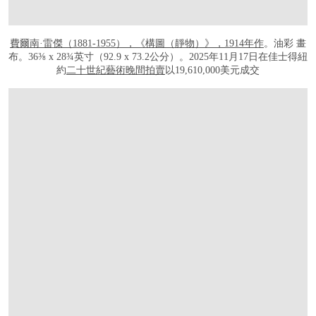
費爾南·雷傑（1881-1955），《構圖（靜物）》，1914年作
。油彩 畫
布。36⅜ x 28¾英寸（92.9 x 73.2公分）。2025年11月17日在佳士得紐
約
二十世紀藝術晚間拍賣
以19,610,000美元成交
打开链接 HTTPS://WWW.CHRISTIES.COM.CN/ZH/LOT/LOT-6559889?LDP_BRE