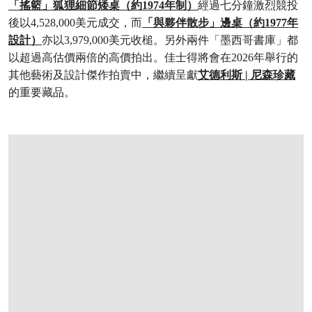
「搖籃」狐狸細節矮桌（約1974年制）
經過七分鐘激烈競投
後以4,528,000美元成交，而
「與夥伴散步」邊桌（約1977年
設計）
亦以3,979,000美元收槌。另外兩件「墨西哥書庫」都
以超過高估價兩倍的高價拍出。佳士得將會在2026年舉行的
其他藝術及設計傑作拍賣中，繼續呈獻
艾德利斯 | 尼森珍藏
的重要藏品。
打开链接 HTTPS://WWW.CHRISTIES.COM.CN/ZH/LOT/LOT-6559564