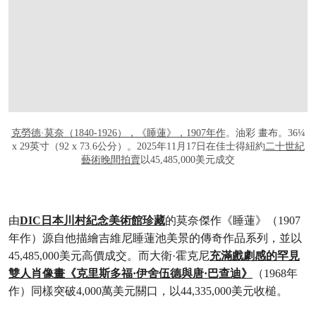
克勞德·莫奈（1840-1926），《睡蓮》，1907年作
。油彩 畫布。36¼
x 29英寸（92 x 73.6公分）。2025年11月17日在佳士得紐約
二十世紀
藝術晚間拍賣
以45,485,000美元成交
由
DIC日本川村紀念美術館珍藏
的莫奈傑作《睡蓮》（1907
年作）源自他描繪吉維尼睡蓮池美景的傳奇作品系列，並以
45,485,000美元高價成交。而大衛·霍克尼
充滿戲劇感的罕見
雙人肖像畫《克里斯多福·伊舍伍德與唐·巴查迪》
（1968年
作）同樣突破4,000萬美元關口，以44,335,000美元收槌。