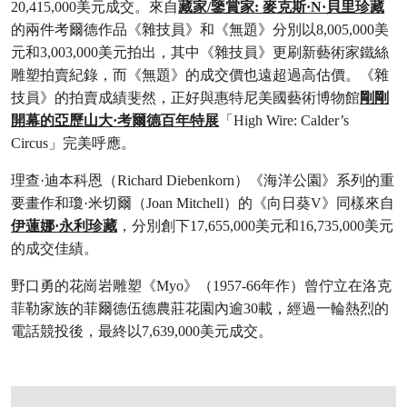
20,415,000美元成交。來自
藏家/鑒賞家: 麥克斯·N·貝里珍藏
的兩件考爾德作品《雜技員》和《無題》分別以8,005,000美
元和3,003,000美元拍出，其中《雜技員》更刷新藝術家鐵絲
雕塑拍賣紀錄，而《無題》的成交價也遠超過高估價。《雜
技員》的拍賣成績斐然，正好與惠特尼美國藝術博物館
剛剛
開幕的亞歷山大·考爾德百年特展
「High Wire: Calder’s
Circus」完美呼應。
理查·迪本科恩（Richard Diebenkorn）《海洋公園》系列的重
要畫作和瓊·米切爾（Joan Mitchell）的《向日葵V》同樣來自
伊蓮娜·永利珍藏
，分別創下17,655,000美元和16,735,000美元
的成交佳績。
野口勇的花崗岩雕塑《Myo》（1957-66年作）曾佇立在洛克
菲勒家族的菲爾德伍德農莊花園內逾30載，經過一輪熱烈的
電話競投後，最終以7,639,000美元成交。
打开链接 HTTPS://WWW.CHRISTIES.COM.CN/ZH/LOT/LOT-6559882?LDP_BRE