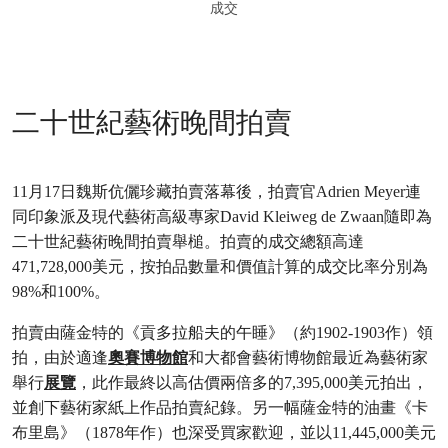
成交
二十世紀藝術晚間拍賣
11月17日魏斯伉儷珍藏拍賣落幕後，拍賣官Adrien Meyer連
同印象派及現代藝術高級專家David Kleiweg de Zwaan隨即為
二十世紀藝術晚間拍賣舉槌。拍賣的成交總額高達
471,728,000美元，按拍品數量和價值計算的成交比率分別為
98%和100%。
拍賣由薩金特的《貢多拉船夫的午睡》（約1902-1903作）領
拍，由於適逢
奧賽博物館
和大都會藝術博物館最近為藝術家
舉行
展覽
，此作最終以高估價兩倍多的7,395,000美元拍出，
並創下藝術家紙上作品拍賣紀錄。另一幅薩金特的油畫《卡
布里島》（1878年作）也深受買家歡迎，並以11,445,000美元