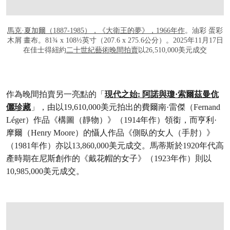
馬克·夏加爾（1887-1985），《大衛王的夢》，1966年作
。油彩 蛋彩
木屑 畫布。81¾ x 108½英寸（207.6 x 275.6公分）。2025年11月17日
在佳士得紐約
二十世紀藝術晚間拍賣
以26,510,000美元成交
作為晚間拍賣另一亮點的「
現代之始: 阿諾與瓊·索爾茲曼伉
儷珍藏
」，由以19,610,000美元拍出的費爾南·雷傑（Fernand
Léger）作品《構圖（靜物）》（1914年作）領銜，而亨利·
摩爾（Henry Moore）的懾人作品《側臥的女人（手肘）》
（1981年作）亦以13,860,000美元成交。馬蒂斯於1920年代高
產時期在尼斯創作的《戴花帽的女子》（1923年作）則以
10,985,000美元成交。
打开链接 HTTPS://WWW.CHRISTIES.COM.CN/ZH/LOT/LOT-6559907?LDP_BRE