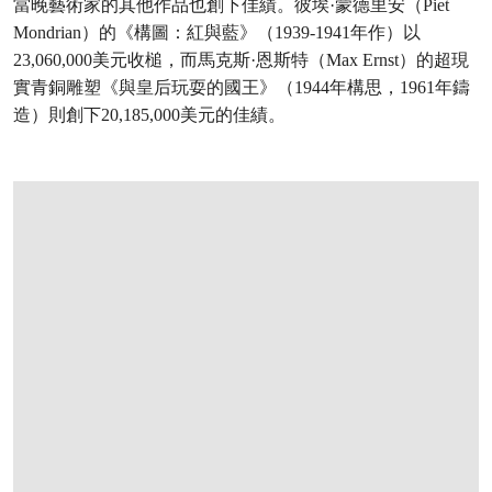
當晚藝術家的其他作品也創下佳績。彼埃·蒙德里安（Piet
Mondrian）的《構圖：紅與藍》（1939-1941年作）以
23,060,000美元收槌，而馬克斯·恩斯特（Max Ernst）的超現
實青銅雕塑《與皇后玩耍的國王》（1944年構思，1961年鑄
造）則創下20,185,000美元的佳績。
打开链接 HTTPS://WWW.CHRISTIES.COM.CN/ZH/LOT/LOT-6559605?LDP_BRE