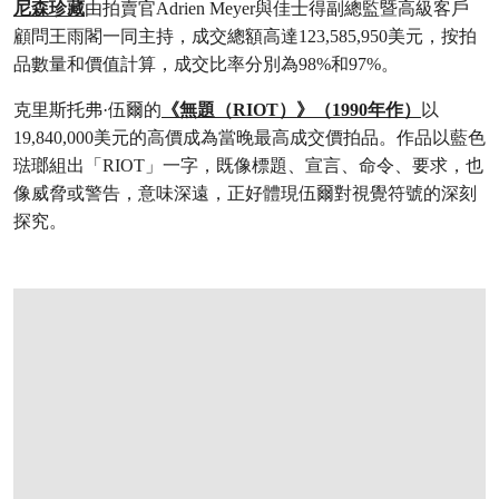
尼森珍藏
由拍賣官Adrien Meyer與佳士得副總監暨高級客戶
顧問王雨閣一同主持，成交總額高達123,585,950美元，按拍
品數量和價值計算，成交比率分別為98%和97%。
克里斯托弗·伍爾的
《無題（RIOT）》（1990年作）
以
19,840,000美元的高價成為當晚最高成交價拍品。作品以藍色
琺瑯組出「RIOT」一字，既像標題、宣言、命令、要求，也
像威脅或警告，意味深遠，正好體現伍爾對視覺符號的深刻
探究。