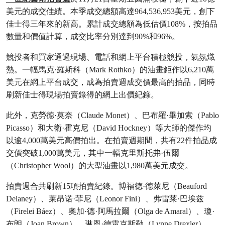
美元的成交佳績。本季成交總額高達964,536,953美元，創下
佳士得三年來的新高。累計成交總額為低估價108%，按拍品
數量和價值計算，成交比率分別達到90%和96%。
競投者和買家通過現場、電話和網上平台積極競投，氣氛熾
熱。一幅馬克·羅斯科（Mark Rothko）的油畫鉅作以6,210萬
美元在網上平台成交，成為拍賣週成交價最高的拍品，同時
刷新佳士得現場拍賣錄得的網上出價紀錄。
此外，克勞德·莫奈（Claude Monet）、巴布羅·畢加索（Pablo
Picasso）和大衛·霍克尼（David Hockney）等大師的傑作均
以逾4,000萬美元高價拍出。在拍賣週期間，共有22件拍品成
交價突破1,000萬美元，其中一幅克里斯托弗·伍爾
（Christopher Wool）的大型油畫以1,980萬美元成交。
拍賣週合共刷新15項拍賣紀錄。博福德·德萊尼（Beauford
Delaney）、莱昂诺·菲尼（Leonor Fini）、弗雷莱·巴埃兹
（Firelei Báez）、奧加·德·阿馬拉爾（Olga de Amaral）、瓊·
布朗（Joan Brown）、琳恩·德雷克斯勒（Lynne Drexler）、