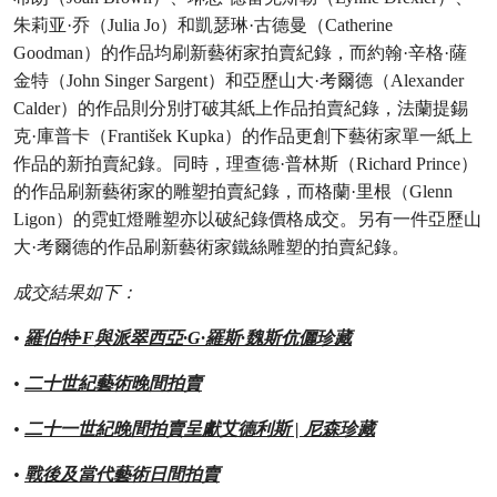
朱莉亚·乔（Julia Jo）和凱瑟琳·古德曼（Catherine
Goodman）的作品均刷新藝術家拍賣紀錄，而約翰·辛格·薩
金特（John Singer Sargent）和亞歷山大·考爾德（Alexander
Calder）的作品則分別打破其紙上作品拍賣紀錄，法蘭提錫
克·庫普卡（František Kupka）的作品更創下藝術家單一紙上
作品的新拍賣紀錄。同時，理查德·普林斯（Richard Prince）
的作品刷新藝術家的雕塑拍賣紀錄，而格蘭·里根（Glenn
Ligon）的霓虹燈雕塑亦以破紀錄價格成交。另有一件亞歷山
大·考爾德的作品刷新藝術家鐵絲雕塑的拍賣紀錄。
成交結果如下：
•
羅伯特·F與派翠西亞·G·羅斯·魏斯伉儷珍藏
•
二十世紀藝術晚間拍賣
•
二十一世紀晚間拍賣呈獻艾德利斯 | 尼森珍藏
•
戰後及當代藝術日間拍賣