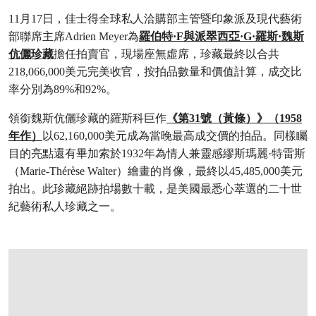
11月17日，佳士得全球私人洽購部主管暨印象派及現代藝術
部聯席主席Adrien Meyer為
羅伯特·F與派翠西亞·G·羅斯·魏斯
伉儷珍藏
擔任拍賣官，現場座無虛席，珍藏最終以合共
218,066,000美元完美收官，按拍品數量和價值計算，成交比
率分別為89%和92%。
領銜魏斯伉儷珍藏的羅斯科巨作
《第31號（黃條）》（1958
年作）
以62,160,000美元成為當晚最高成交價的拍品。同樣矚
目的亮點還有畢加索於1932年為情人兼靈感繆斯瑪麗·特雷斯
（Marie-Thérèse Walter）繪畫的肖像，最終以45,485,000美元
拍出。此珍藏絕跡拍場數十載，是美國最悉心萃選的二十世
紀藝術私人珍藏之一。
打开链接 HTTPS://WWW.CHRISTIES.COM.CN/ZH/LOT/LOT-6559606?LDP_BRE