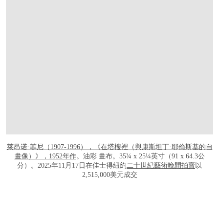
莱昂诺·菲尼（1907-1996），《在塔樓裡（與康斯坦丁·耶倫斯基的自
畫像）》，1952年作
。油彩 畫布。35¾ x 25¼英寸（91 x 64.3公
分）。2025年11月17日在佳士得紐約
二十世紀藝術晚間拍賣
以
2,515,000美元成交