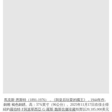
馬克斯·恩斯特（1891-1976），《與皇后玩耍的國王》，1944年作
。
銅雕 褐色銅銹。高：37¾英寸（96公分）。2025年11月17日在佳士得
紐約
羅伯特·F與派翠西亞·G·羅斯·魏斯伉儷珍藏
拍賣以20,185,000美元