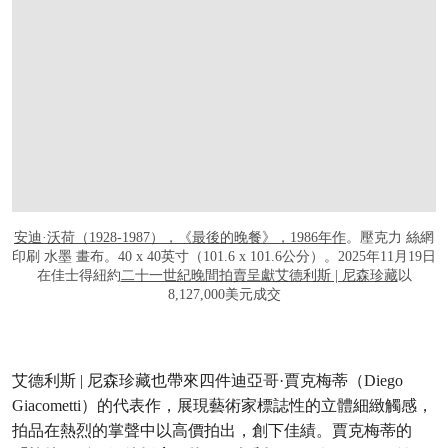
安迪·沃荷（1928-1987），《最後的晚餐》，1986年作
。壓克力 絲網
印刷 水墨 畫布。40 x 40英寸（101.6 x 101.6公分）。2025年11月19日
在佳士得紐約
二十一世紀晚間拍賣呈獻艾德利斯 | 尼森珍藏
以
8,127,000美元成交
艾德利斯 | 尼森珍藏也帶來四件迪亞哥·賈克梅蒂（Diego
Giacometti）的代表作，展現藝術家標誌性的立體細緻觸感，
拍品在熱烈的掌聲中以高價拍出，創下佳績。賈克梅蒂的