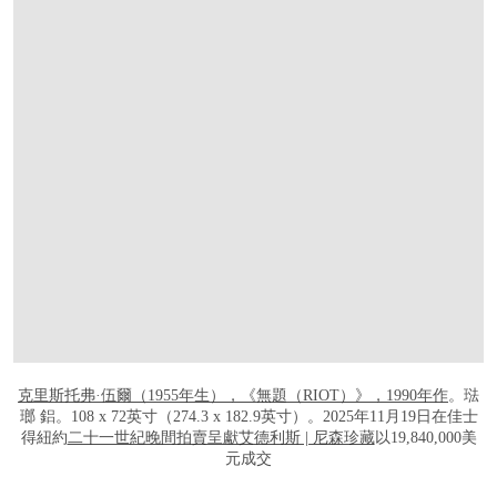
打开链接 HTTPS://WWW.CHRISTIES.COM.
克里斯托弗·伍爾（1955年生），《無題（RIOT）》，1990年作
。琺
瑯 鋁。108 x 72英寸（274.3 x 182.9英寸）。2025年11月19日在佳士
得紐約
二十一世紀晚間拍賣呈獻艾德利斯 | 尼森珍藏
以19,840,000美
元成交