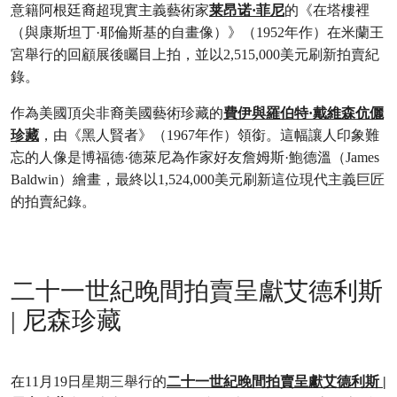
意籍阿根廷裔超現實主義藝術家
莱昂诺·菲尼
的《在塔樓裡
（與康斯坦丁·耶倫斯基的自畫像）》（1952年作）在米蘭王
宮舉行的回顧展後矚目上拍，並以2,515,000美元刷新拍賣紀
錄。
作為美國頂尖非裔美國藝術珍藏的
費伊與羅伯特·戴維森伉儷
珍藏
，由《黑人賢者》（1967年作）領銜。這幅讓人印象難
忘的人像是博福德·德萊尼為作家好友詹姆斯·鮑德溫（James
Baldwin）繪畫，最終以1,524,000美元刷新這位現代主義巨匠
的拍賣紀錄。
二十一世紀晚間拍賣呈獻艾德利斯
| 尼森珍藏
在11月19日星期三舉行的
二十一世紀晚間拍賣呈獻艾德利斯 |