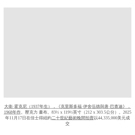
打开链接 HTTPS://WWW.CHRISTIES.COM.
大衛·霍克尼（1937年生），《克里斯多福·伊舍伍德與唐·巴查迪》，
1968年作
。壓克力 畫布。83½ x 119½英寸（212 x 303.5公分）。2025
年11月17日在佳士得紐約
二十世紀藝術晚間拍賣
以44,335,000美元成
交