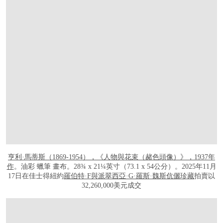
亨利·馬蒂斯（1869-1954），《人物與花束（赭色頭像）》，1937年
作
。油彩 蠟筆 畫布。28¾ x 21¼英寸（73.1 x 54公分）。2025年11月
17日在佳士得紐約
羅伯特·F與派翠西亞·G·羅斯·魏斯伉儷珍藏
拍賣以
32,260,000美元成交
打开链接 HTTPS://WWW.CHRISTIES.COM.CN/ZH/LOT/LOT-6559609?LDP_BRE