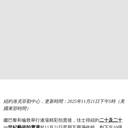
紐約洛克菲勒中心，更新時間：2025年11月21日下午5時（美
國東部時間）
繼巴黎和倫敦舉行連場精彩拍賣後，佳士得紐約
二十及二十
一世紀藝術拍賣週
於11月21日星期五圓滿收槌，創下近10億