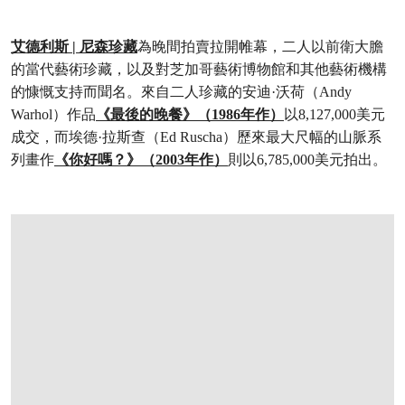
艾德利斯 | 尼森珍藏
為晚間拍賣拉開帷幕，二人以前衛大膽
的當代藝術珍藏，以及對芝加哥藝術博物館和其他藝術機構
的慷慨支持而聞名。來自二人珍藏的安迪·沃荷（Andy
Warhol）作品
《最後的晚餐》（1986年作）
以8,127,000美元
成交，而埃德·拉斯查（Ed Ruscha）歷來最大尺幅的山脈系
列畫作
《你好嗎？》（2003年作）
則以6,785,000美元拍出。