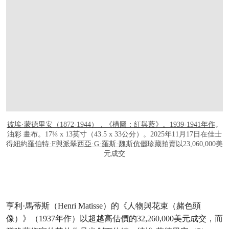
彼埃·蒙德里安（1872-1944），《構圖：紅與藍》。1939-1941年作
。
油彩 畫布。17⅛ x 13英寸（43.5 x 33公分）。2025年11月17日在佳士
得紐約
羅伯特·F與派翠西亞·G·羅斯·魏斯伉儷珍藏
拍賣以23,060,000美
元成交
亨利·馬蒂斯（Henri Matisse）的《人物與花束（赭色頭
像）》（1937年作）以超越高估價的32,260,000美元成交，而