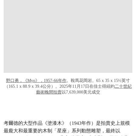
野口勇，《Myo》，1957-66年作
。鞍馬花岡岩。65 x 35 x 15½英寸
（165.1 x 88.9 x 39.4公分）。2025年11月17日在佳士得紐約
二十世紀
藝術晚間拍賣
以7,639,000美元成交
考爾德的大型作品《塗漆木》（1943年作）是拍賣史上規模
最龐大和最重要的木制「星座」系列動態雕塑，最終以