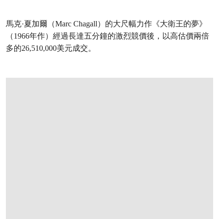
馬克·夏加爾（Marc Chagall）的大尺幅力作《大衛王的夢》
（1966年作）經過長達五分鐘的激烈競價後，以高估價兩倍
多的26,510,000美元成交。
打开链接 HTTPS://WWW.CHRISTIES.COM.