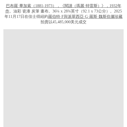
巴布羅·畢加索（1881-1973），《閱讀（瑪麗·特雷斯）》，1932年
作
。油彩 瓷漆 炭筆 畫布。36¼ x 28¾英寸（92.1 x 73公分）。2025
年11月17日在佳士得紐約
羅伯特·F與派翠西亞·G·羅斯·魏斯伉儷珍藏
拍賣以45,485,000美元成交
打开链接 HTTPS://WWW.CHRISTIES.COM.CN/ZH/LOT/LOT-6559616?LDP_BRE