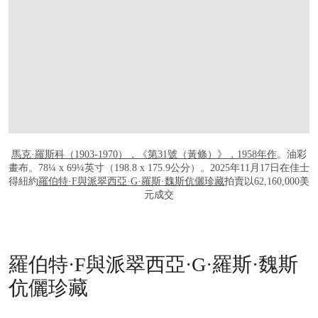
馬克·羅斯科（1903-1970），《第31號（黃條）》，1958年作
。油彩
畫布。78¼ x 69¼英寸（198.8 x 175.9公分）。2025年11月17日在佳士
得紐約
羅伯特·F與派翠西亞·G·羅斯·魏斯伉儷珍藏
拍賣以62,160,000美
元成交
羅伯特·F與派翠西亞·G·羅斯·魏斯
伉儷珍藏