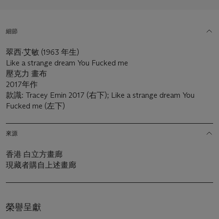
細節
翠西·艾敏 (1963 年生)
Like a strange dream You Fucked me
壓克力 畫布
2017年作
款識: Tracey Emin 2017 (右下); Like a strange dream You
Fucked me (左下)
來源
香港 白立方畫廊
現藏者購自上述畫廊
榮譽呈獻