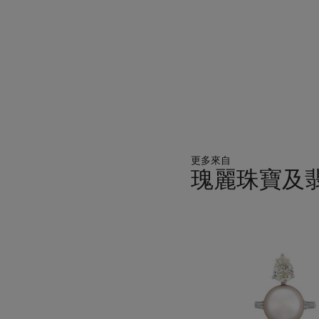
更多來自
瑰麗珠寶及
11
中
的
第
1
個