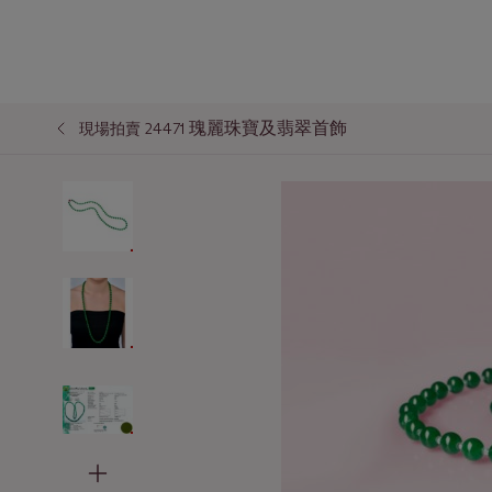
瑰麗珠寶及翡翠首飾
現場拍賣 24471