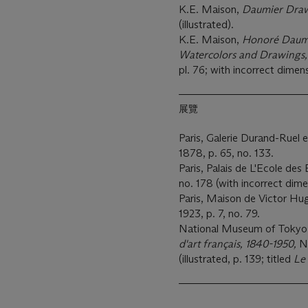
K.E. Maison,
Daumier Dra
(illustrated).
K.E. Maison,
Honoré Daumie
Watercolors and Drawings
pl. 76; with incorrect dimen
展覽
Paris, Galerie Durand-Ruel e
1878, p. 65, no. 133.
Paris, Palais de L'Ecole de
no. 178 (with incorrect dime
Paris, Maison de Victor Hu
1923, p. 7, no. 79.
National Museum of Tokyo
d'art français, 1840-1950,
N
(illustrated, p. 139; titled
Le