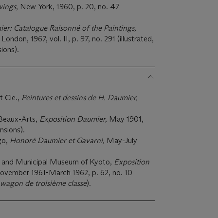
wings
, New York, 1960, p. 20, no. 47
r: Catalogue Raisonné of the Paintings,
,
London, 1967, vol. II, p. 97, no. 291 (illustrated,
sions).
t Cie.,
Peintures et dessins de H. Daumier,
s Beaux-Arts,
Exposition Daumier,
May 1901,
nsions).
go,
Honoré Daumier et Gavarni,
May-July
 and Municipal Museum of Kyoto,
Exposition
ovember 1961-March 1962, p. 62, no. 10
 wagon de troisième classe
).