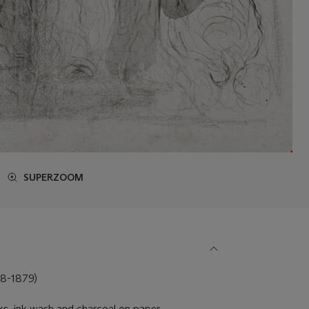
SUPERZOOM
-1879)
ks, ink wash and charcoal on paper