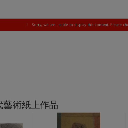
Sorry, we are unable to display this content. Please c
代藝術紙上作品