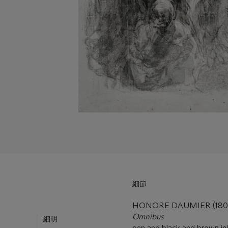
細節
HONORE DAUMIER (1808
Omnibus
細明
pen and black and brown in