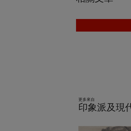
更多來自
印象派及現
11
中
的