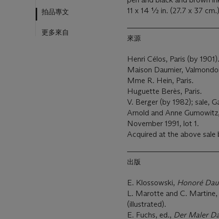
11 x 14 ½ in. (27.7 x 37 cm.
拍品專文
更多來自
來源
Henri Célos, Paris (by 1901)
Maison Daumier, Valmondo
Mme R. Hein, Paris.
Huguette Berès, Paris.
V. Berger (by 1982); sale, G
Arnold and Anne Gumowitz, 
November 1991, lot 1.
Acquired at the above sale 
出版
E. Klossowski,
Honoré Dau
L. Marotte and C. Martine
(illustrated).
E. Fuchs, ed.,
Der Maler D