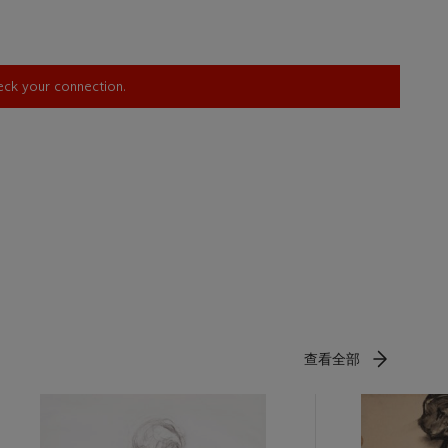
heck your connection.
查看全部