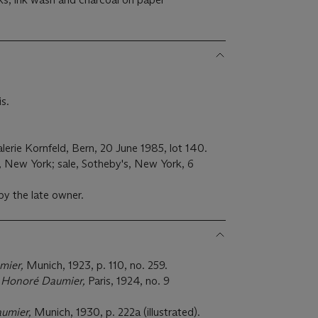
)
.
is.
alerie Kornfeld, Bern, 20 June 1985, lot 140.
New York; sale, Sotheby's, New York, 6
by the late owner.
mier,
Munich, 1923, p. 110, no. 259.
,
Honoré Daumier,
Paris, 1924, no. 9
aumier,
Munich, 1930, p. 222a (illustrated).