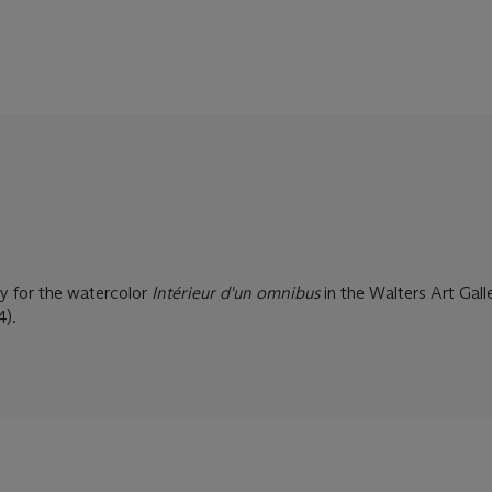
y for the watercolor
Intérieur d'un omnibus
in the Walters Art Galle
4).