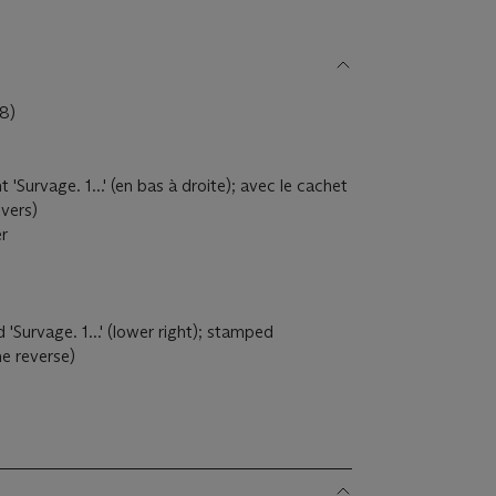
8)
 'Survage. 1...' (en bas à droite); avec le cachet
vers)
er
 'Survage. 1...' (lower right); stamped
e reverse)