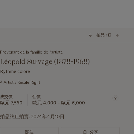
拍品 113
Provenant de la famille de l'artiste
Léopold Survage (1878-1968)
Rythme coloré
關
λ
Artist's Resale Right
於
此
成交價
估價
拍
歐元 7,560
歐元 4,000 – 歐元 6,000
品
重
拍品終止拍賣:
2024年4月10日
要
資
訊
關注
分享