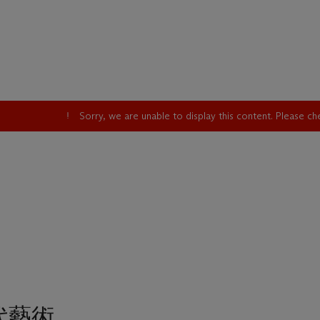
Sorry, we are unable to display this content. Please c
代藝術