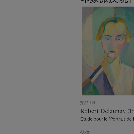
11
中
的
第
1
個
拍品 114
Robert Delaunay (1
Étude pour le "Portrait 
Heim"
估價