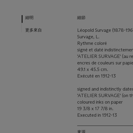
細明
細節
更多來自
Léopold Survage (1878-196
Survage, L.
Rythme coloré
signé et daté indistinctement
'ATELIER SURVAGE' (au re
encres de couleurs sur papi
49.1 x 45.5 cm.
Exécuté en 1912-13
signed and indistinctly dated
'ATELIER SURVAGE' (on th
coloured inks on paper
19 3/8 x 17 7/8 in.
Executed in 1912-13
來源