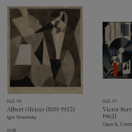
拍品 116
拍品 117
Albert Gleizes (1881-1953)
Victor Ser
1965)
Igor Stravinsky
Opus 8, Const
估價
L’Usine de pap