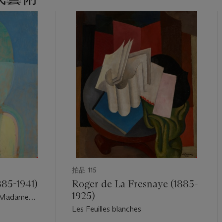
拍品 115
885-1941)
Roger de La Fresnaye (1885-
1925)
de Madame
Les Feuilles blanches