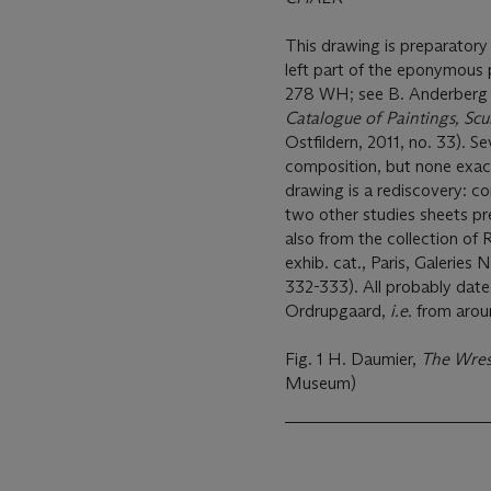
This drawing is preparatory 
left part of the eponymous 
278 WH; see B. Anderber
Catalogue of Paintings, Scu
Ostfildern, 2011, no. 33). Se
composition, but none exact
drawing is a rediscovery: co
two other studies sheets p
also from the collection of
exhib. cat., Paris, Galeries
332-333). All probably date 
Ordrupgaard,
i.e.
from arou
Fig. 1 H. Daumier,
The Wres
Museum)