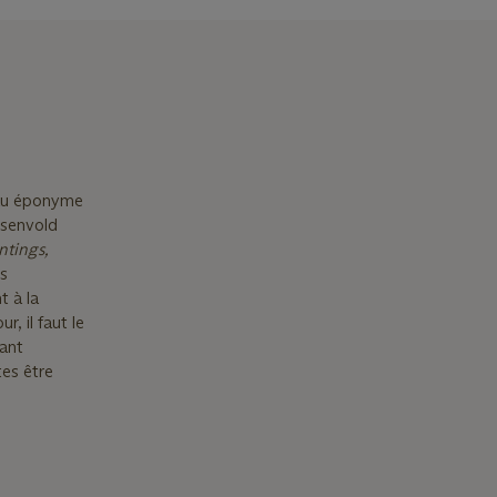
leau éponyme
osenvold
ntings,
es
t à la
, il faut le
nant
es être