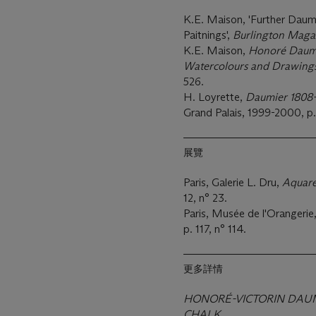
K.E. Maison, 'Further Daumi
Paitnings',
Burlington Maga
K.E. Maison,
Honoré Daumie
Watercolours and Drawing
526.
H. Loyrette,
Daumier 1808
Grand Palais, 1999-2000, p
展覽
Paris, Galerie L. Dru,
Aquare
12, n° 23.
Paris, Musée de l'Orangerie
p. 117, n° 114.
更多詳情
HONORÉ-VICTORIN DAUM
CHALK