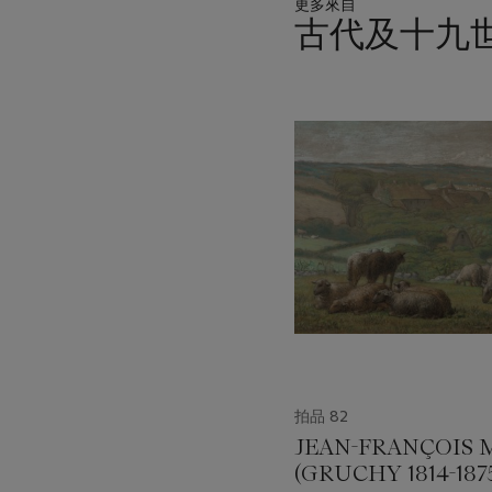
更多來自
古代及十九
11
中
的
第
1
個
拍品 82
JEAN-FRANÇOIS 
(GRUCHY 1814-187