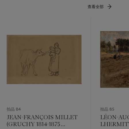
查看全部
拍品 84
拍品 85
JEAN-FRANÇOIS MILLET
LÉON-AU
(GRUCHY 1814-1875
LHERMIT