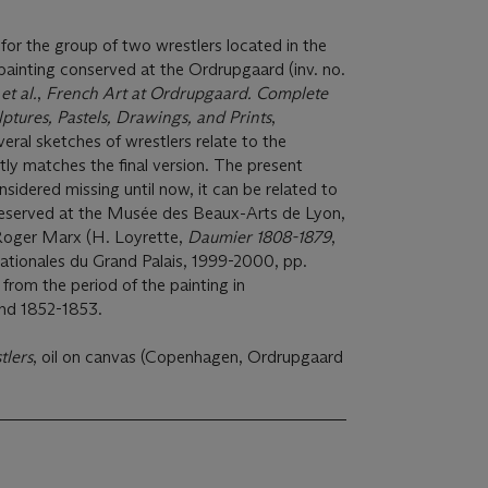
for the group of two wrestlers located in the
painting conserved at the Ordrupgaard (inv. no.
g
et al.
,
French Art at Ordrupgaard. Complete
lptures, Pastels, Drawings, and Prints
,
veral sketches of wrestlers relate to the
ly matches the final version. The present
nsidered missing until now, it can be related to
reserved at the Musée des Beaux-Arts de Lyon,
 Roger Marx (H. Loyrette,
Daumier 1808-1879
,
 Nationales du Grand Palais, 1999-2000, pp.
from the period of the painting in
nd 1852-1853.
tlers
, oil on canvas (Copenhagen, Ordrupgaard