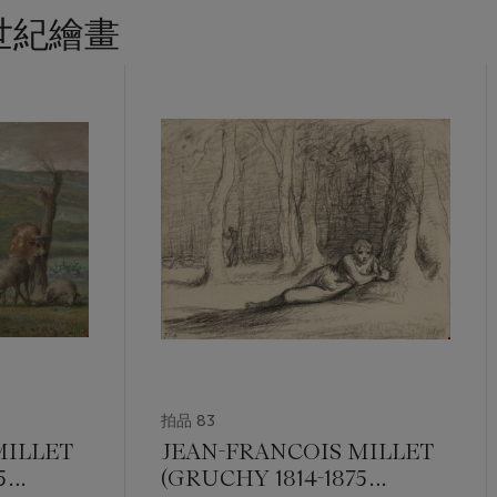
世紀繪畫
拍品 83
MILLET
JEAN-FRANCOIS MILLET
5
(GRUCHY 1814-1875