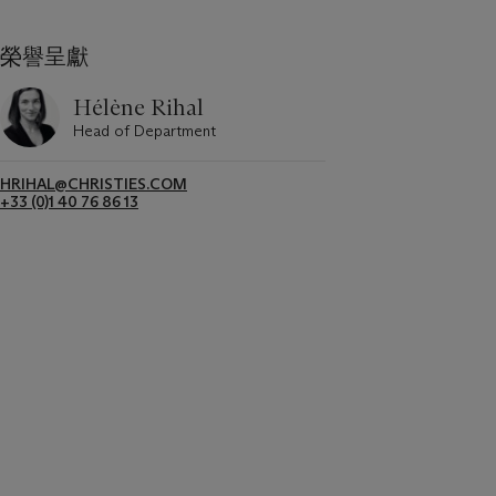
榮譽呈獻
Hélène Rihal
Head of Department
HRIHAL@CHRISTIES.COM
+33 (0)1 40 76 86 13