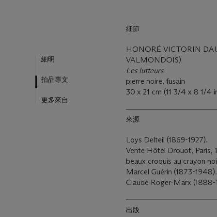
細節
HONORÉ VICTORIN DAUM
細明
VALMONDOIS)
Les lutteurs
拍品專文
pierre noire, fusain
30 x 21 cm (11 3/4 x 8 1/4 i
更多來自
來源
Loys Delteil (1869-1927).
Vente Hôtel Drouot, Paris, 
beaux croquis au crayon noir
Marcel Guérin (1873-1948).
Claude Roger-Marx (1888-
出版