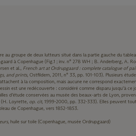
oire au groupe de deux lutteurs situé dans la partie gauche du tab
aard à Copenhague (Fig.1 ; inv. n° 278 WH ; B. Anderberg, A. R
rsen et al.,
French art at Ordrupgaard : complete catalogue of pai
gs, and prints
, Ostfildern, 2011, n° 33, pp. 101-103). Plusieurs étud
rattachent à la composition, mais aucune ne correspond exactemen
dessin est une redécouverte : considéré comme disparu jusqu’à ce jour
uilles d’étude conservées au musée des beaux-arts de Lyon, prove
(H. Loyrette,
op. cit
, 1999-2000, pp. 332-333). Elles peuvent tout
ableau de Copenhague, vers 1852-1853.
eurs
, huile sur toile (Copenhague, musée Ordrupgaard)