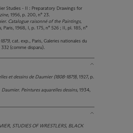
er Studies - II : Preparatory Drawings for
zine
, 1956, p. 200, n° 23.
r. Catalogue raisonné of the Paintings,
s
, Paris, 1968, I, p. 175, n° 526 ; II, pl. 185, n°
-1879
, cat. exp., Paris, Galeries nationales du
. 332 (comme disparu).
lles et dessins de Daumier (1808-1879)
, 1927, p.
,
Daumier. Peintures aquarelles dessins
, 1934,
IER, STUDIES OF WRESTLERS, BLACK