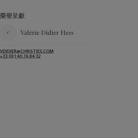
榮譽呈獻
Valérie Didier Hess
VDIDIER@CHRISTIES.COM
+33 (0) 1 40 76 84 32