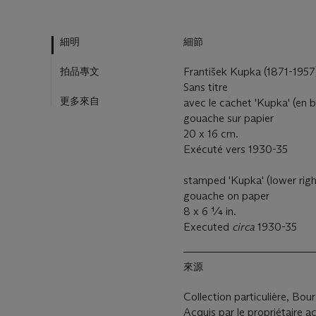
細明
細節
拍品專文
František Kupka (1871-1957
Sans titre
更多來自
avec le cachet 'Kupka' (en b
gouache sur papier
20 x 16 cm.
Exécuté vers 1930-35
stamped 'Kupka' (lower righ
gouache on paper
8 x 6 ¼ in.
Executed
circa
1930-35
來源
Collection particulière, Bou
Acquis par le propriétaire a