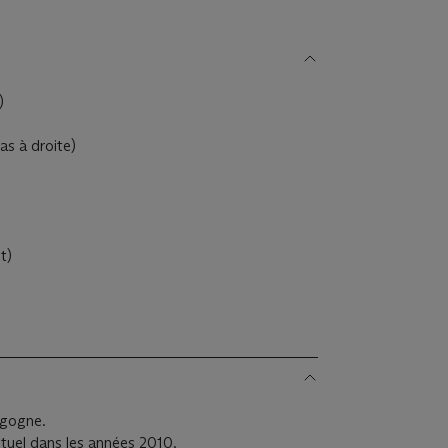
)
as à droite)
t)
rgogne.
ctuel dans les années 2010.