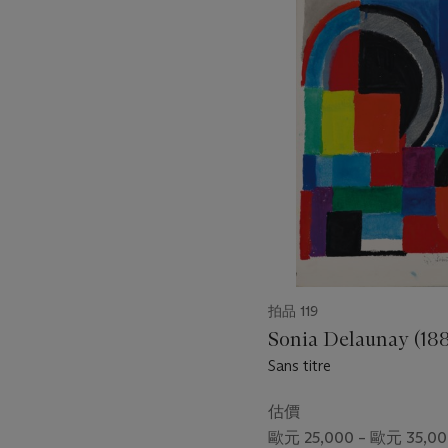
中
的
第
1
個
拍品 119
Sonia Delaunay (188
Sans titre
估價
歐元 25,000 – 歐元 35,00