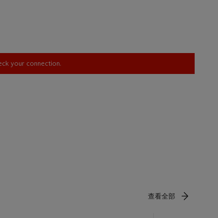
heck your connection.
查看全部