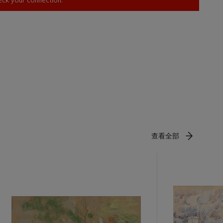
heck your connection.
查看全部