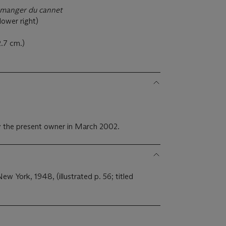
à manger du cannet
(lower right)
2.7 cm.)
 the present owner in March 2002.
New York, 1948, (illustrated p. 56; titled