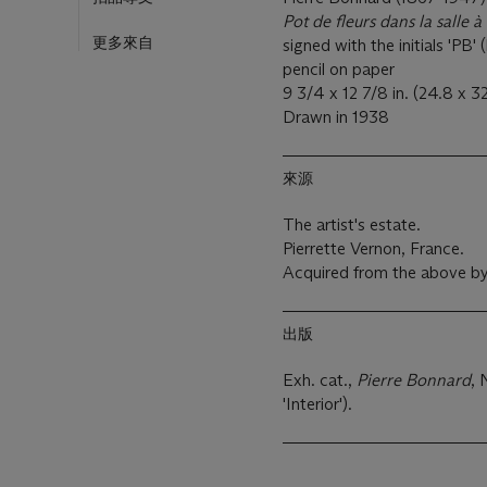
Pot de
fleurs
dans la salle 
更多來自
signed with the initials 'PB' 
pencil on paper
9 3/4 x 12 7/8 in. (24.8 x 3
Drawn in 1938
來源
The artist's estate.
Pierrette Vernon, France.
Acquired from the above by
出版
Exh. cat.,
Pierre Bonnard
, 
'Interior').