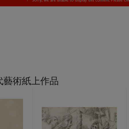
Sorry, we are unable to display this content. Please c
代藝術紙上作品