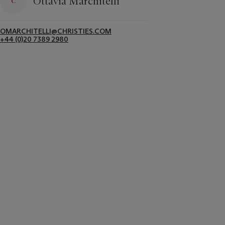
Ottavia Marchitelli
OMARCHITELLI@CHRISTIES.COM
+44 (0)20 7389 2980