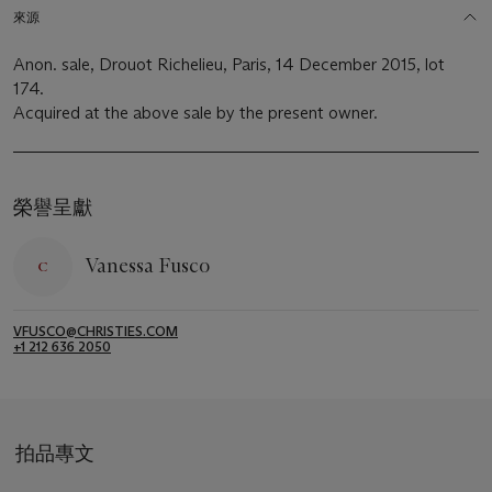
來源
Anon. sale, Drouot Richelieu, Paris, 14 December 2015, lot
174.
Acquired at the above sale by the present owner.
榮譽呈獻
Vanessa Fusco
VFUSCO@CHRISTIES.COM
+1 212 636 2050
拍品專文