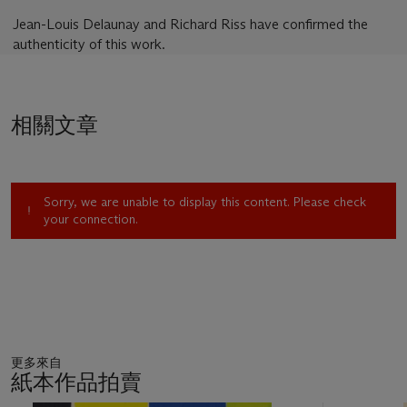
Jean-Louis Delaunay and Richard Riss have confirmed the
authenticity of this work.
相關文章
Sorry, we are unable to display this content. Please check
your connection.
更多來自
紙本作品拍賣