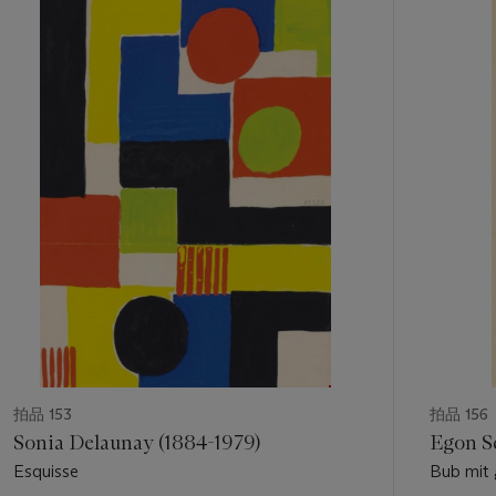
11
中
的
第
1
個
拍品 153
拍品 156
Sonia Delaunay (1884-1979)
Egon Sc
Esquisse
Bub mit 