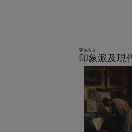
更多來自
印象派及現
11
中
的
第
1
個