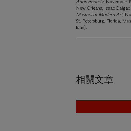
Anonymously
, November 195
New Orleans, Isaac Delga
Masters of Modern Art,
Nov
St. Petersburg, Florida, M
loan).
相關文章