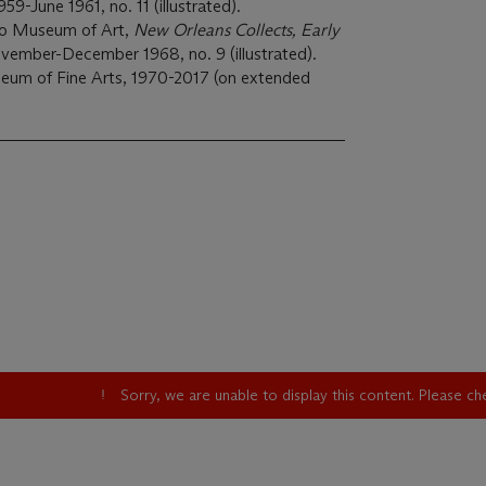
9-June 1961, no. 11 (illustrated).
do Museum of Art,
New Orleans Collects, Early
ember-December 1968, no. 9 (illustrated).
useum of Fine Arts, 1970-2017 (on extended
Sorry, we are unable to display this content. Please c