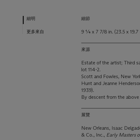
細明
細節
更多來自
9 ¼ x 7 7/8 in. (23.5 x 19.7
來源
Estate of the artist; Third s
lot 114-2.
Scott and Fowles, New Yor
Hunt and Jeanne Henderson
1939).
By descent from the above 
展覽
New Orleans, Isaac Delgad
& Co., Inc.,
Early Masters o