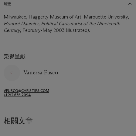
展覽
Milwaukee, Haggerty Museum of Art, Marquette University,
Honoré Daumier, Political Caricaturist of the Nineteenth
Century
, February-May 2003 (illustrated).
榮譽呈獻
Vanessa Fusco
VFUSCO@CHRISTIES.COM
+1 212 636 2094
相關文章