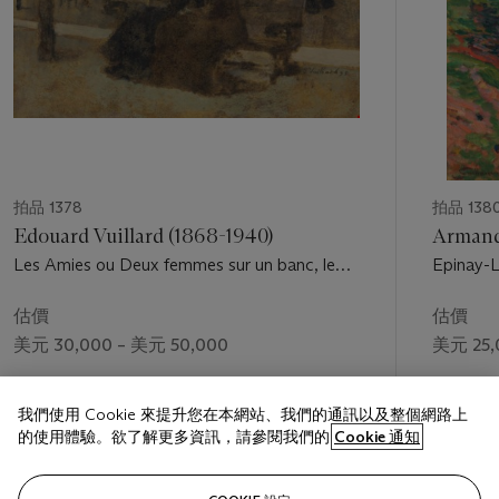
拍品 1378
拍品 138
Edouard Vuillard (1868-1940)
Armand
Les Amies ou Deux femmes sur un banc, le
Epinay-L
soir, dans un jardin public
估價
估價
美元 30,000 – 美元 50,000
美元 25,
成交價
成交價
我們使用 Cookie 來提升您在本網站、我們的通訊以及整個網路上
美元 62,500
美元 22,
的使用體驗。欲了解更多資訊，請參閱我們的
Cookie 通知
關注