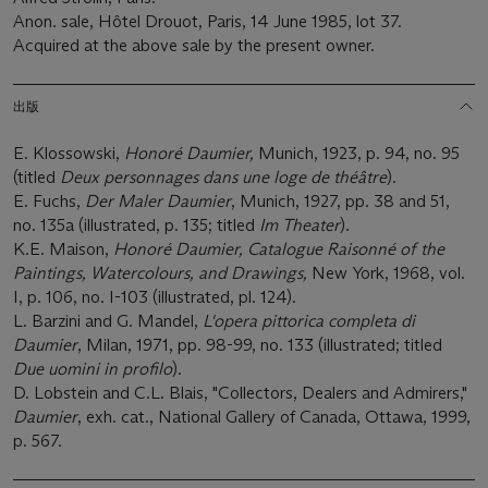
Anon. sale, Hôtel Drouot, Paris, 14 June 1985, lot 37.
Acquired at the above sale by the present owner.
出版
E. Klossowski,
Honoré Daumier,
Munich, 1923, p. 94, no. 95
(titled
Deux personnages dans une loge de théâtre
).
E. Fuchs,
Der Maler Daumier
, Munich, 1927, pp. 38 and 51,
no. 135a (illustrated, p. 135; titled
Im Theater
).
K.E. Maison,
Honoré Daumier, Catalogue Raisonné of the
Paintings, Watercolours, and Drawings,
New York, 1968, vol.
I, p. 106, no. I-103 (illustrated, pl. 124).
L. Barzini and G. Mandel,
L'opera pittorica completa di
Daumier
, Milan, 1971, pp. 98-99, no. 133 (illustrated; titled
Due uomini in profilo
).
D. Lobstein and C.L. Blais, "Collectors, Dealers and Admirers,"
Daumier
, exh. cat., National Gallery of Canada, Ottawa, 1999,
p. 567.