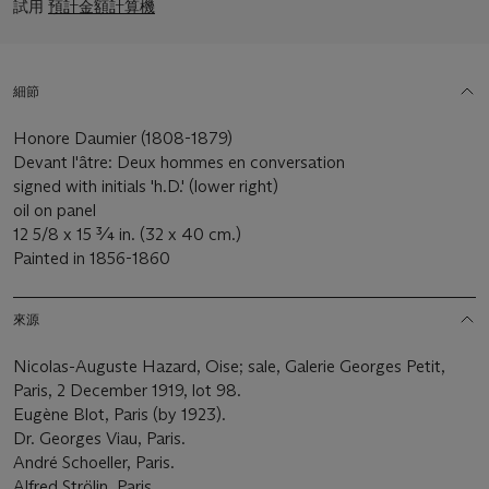
試用
預計金額計算機
細節
Honore Daumier (1808-1879)
Devant l'âtre: Deux hommes en conversation
signed with initials 'h.D.' (lower right)
oil on panel
12 5/8 x 15 ¾ in. (32 x 40 cm.)
Painted in 1856-1860
來源
Nicolas-Auguste Hazard, Oise; sale, Galerie Georges Petit,
Paris, 2 December 1919, lot 98.
Eugène Blot, Paris (by 1923).
Dr. Georges Viau, Paris.
André Schoeller, Paris.
Alfred Strölin, Paris.