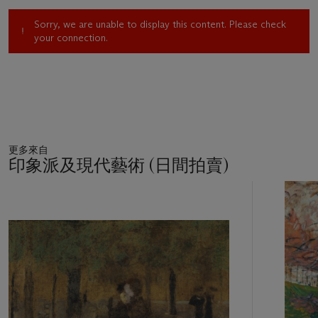
Sorry, we are unable to display this content. Please check
your connection.
更多來自
印象派及現代藝術 (日間拍賣)
27
中
的
第
1
個