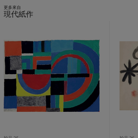
更多來自
現代紙作
11
中
的
第
1
個
拍品 25
拍品 26