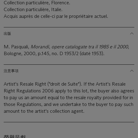
Collection particulière, Florence.
Collection particulière, Italie.
Acquis auprès de celle-ci par le propriétaire actuel.
出版
M. Pasquali,
Morandi, opere catalogate tra il 1985 e il 2000
,
Bologne, 2000, p.145, no. D 1953/2 (daté 1953).
注意事項
Artist's Resale Right ("droit de Suite"). If the Artist's Resale
Right Regulations 2006 apply to this lot, the buyer also agrees
to pay us an amount equal to the resale royalty provided for in
those Regulations, and we undertake to the buyer to pay such
amount to the artist's collection agent.
榮譽呈獻