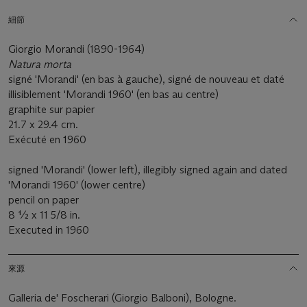
細節
Giorgio Morandi (1890-1964)
Natura morta
signé 'Morandi' (en bas à gauche), signé de nouveau et daté
illisiblement 'Morandi 1960' (en bas au centre)
graphite sur papier
21.7 x 29.4 cm.
Exécuté en 1960
signed 'Morandi' (lower left), illegibly signed again and dated
'Morandi 1960' (lower centre)
pencil on paper
8 ½ x 11 5/8 in.
Executed in 1960
來源
Galleria de' Foscherari (Giorgio Balboni), Bologne.