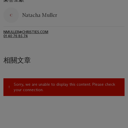
Natacha Muller
NMULLER@CHRISTIES.COM
01 40 76 85 74
相關文章
Sorry, we are unable to display this content. Please check
your connection.