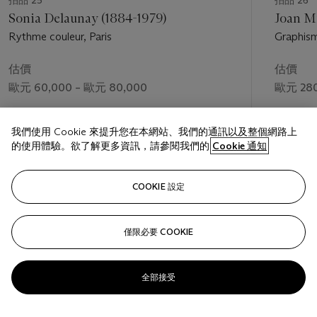
Sonia Delaunay (1884-1979)
Joan M
Rythme couleur, Paris
Graphis
估價
估價
歐元 60,000 – 歐元 80,000
歐元 280
成交價
成交價
我們使用 Cookie 來提升您在本網站、我們的通訊以及整個網路上
歐元 139,500
歐元 457
的使用體驗。欲了解更多資訊，請參閱我們的
Cookie 通知
關注
COOKIE 設定
僅限必要 COOKIE
上一頁
下一
全部接受
查看全部