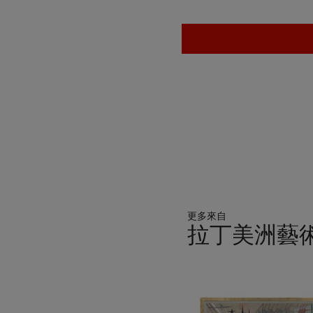
更多來自
拉丁美洲藝
11
中
的
第