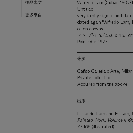
拍品專文
Wifredo Lam (Cuban 1902-
Untitled
更多來自
very faintly signed and dat
dated again 'Wifredo Lam, 1
oil on canvas
14 x 17¾ in. (35.6 x 45.1 cm
Painted in 1973.
來源
Cafiso Galleria d'Arte, Milan
Private collection.
Acquired from the above.
出版
L. Laurin-Lam and E. Lam,
Painted Work, Volume II 19
73.166 (illustrated).