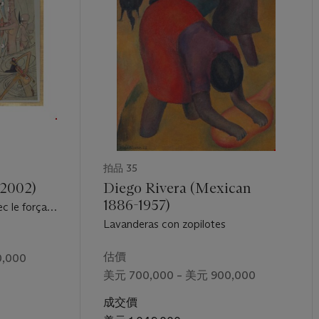
拍品 35
-2002)
Diego Rivera (Mexican
1886-1957)
c le forçat
ion
Lavanderas con zopilotes
估價
,000
美元 700,000 – 美元 900,000
成交價