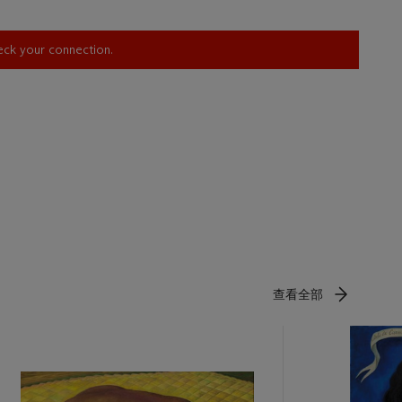
heck your connection.
查看全部