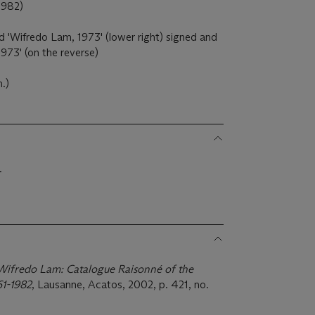
1982)
ed 'Wifredo Lam, 1973' (lower right) signed and
973' (on the reverse)
.)
.
Wifredo Lam: Catalogue Raisonné of the
61-1982
, Lausanne, Acatos, 2002, p. 421, no.