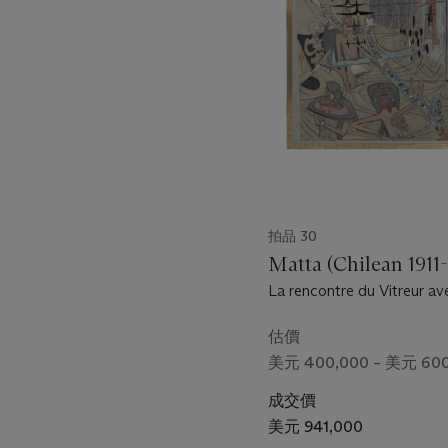
1
個
拍品 30
Matta (Chilean 1911
La rencontre du Vitreur ave
de la lumière (en hallucinat
première)
估價
美元 400,000 – 美元 600
成交價
美元 941,000