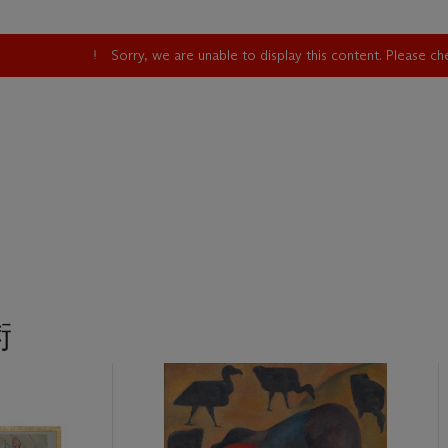
Sorry, we are unable to display this content. Please c
術