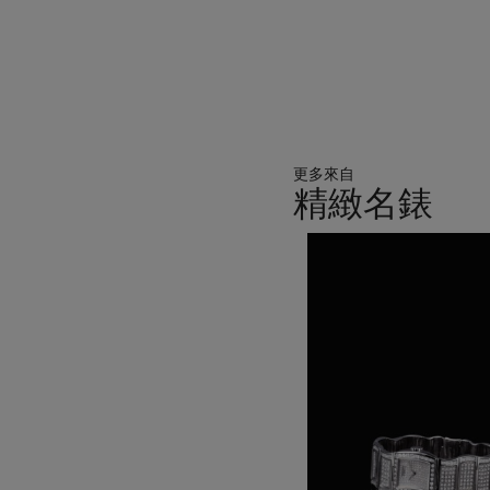
更多來自
精緻名錶
11
中
的
第
1
個