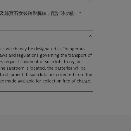
石及綠寶石女裝鏈帶腕錶，配計時功能，“
ries which may be designated as “dangerous
laws and regulations governing the transport of
ers request shipment of such lots to regions
the saleroom is located, the batteries will be
o shipment. If such lots are collected from the
 be made available for collection free of charge.