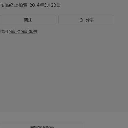
拍品終止拍賣:
2014年5月28日
關注
分享
試用
預計金額計算機
瀏覽狀況報告