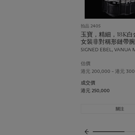
拍品 2405
玉寶，精細，18K
女裝非對稱形鏈帶腕
“Vanua”，型號3057
SIGNED EBEL, VANUA 
500，限量生產，編
NO. 01/50, REF. 3057H2
01/50，約2005 年製
CASE NO. 8'230'029, CI
估價
港元 200,000 – 港元 300
成交價
港元 250,000
關注
上一頁