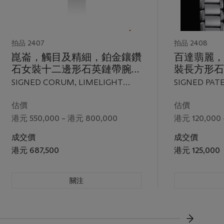
拍品 2407
拍品 2408
崑崙，觸目及精細，鉑金鑲鑽
百達翡麗，
石女裝十二邊形石英鏈帶腕
裝長方形石
錶，“ Limelight”，型號
“Twenty
SIGNED CORUM, LIMELIGHT
SIGNED PATE
64.995.79 M45，約1997 年製
2002 年製
MODEL, REF. 64.995.79 M45,
GENEVE, TW
CASE NO. 610'276, CIRCA 1997
REF. 4908,
估價
估價
3'297'972, CA
港元 550,000 – 港元 800,000
港元 120,000 
MANUFACTUR
成交價
成交價
港元 687,500
港元 125,000
關注
下一頁