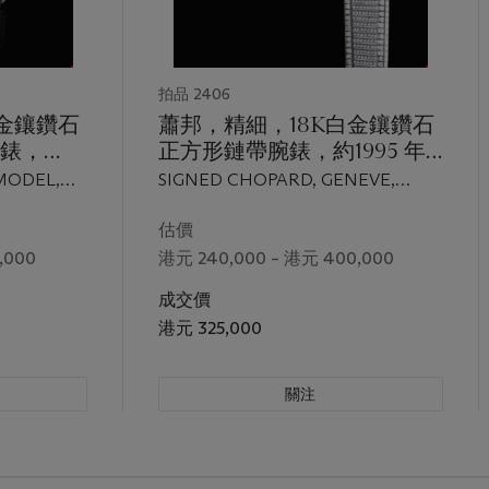
拍品 2406
白金鑲鑽石
蕭邦，精細，18K白金鑲鑽石
錶，
正方形鏈帶腕錶，約1995 年
H26-
製
MODEL,
SIGNED CHOPARD, GENEVE,
號
6-500,
CASE NOS. 304'141 AND 2173 1,
RCA 2005
CIRCA 1995
估價
,000
港元 240,000 – 港元 400,000
成交價
港元 325,000
關注