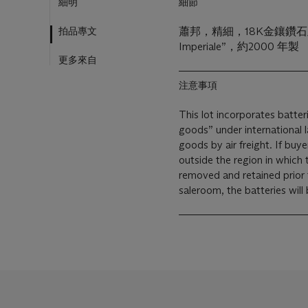
細明
細節
拍品專文
蕭邦，精細，18K金鑲鑽
Imperiale”，約2000 年製
更多來自
注意事項
This lot incorporates batte
goods” under international 
goods by air freight. If buy
outside the region in which 
removed and retained prior t
saleroom, the batteries will