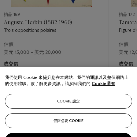
拍品 169
拍品 172
Auguste Herbin (1882-1960)
Tamara
Trois oppositions polaires
Figure d
chapeau 
估價
估價
美元 15,000 – 美元 20,000
美元 12,
成交價
成交價
美元 30,000
美元 25,
我們使用 Cookie 來提升您在本網站、我們的通訊以及整個網路上
的使用體驗。欲了解更多資訊，請參閱我們的
Cookie 通知
關注
COOKIE 設定
僅限必要 COOKIE
上一頁
下一