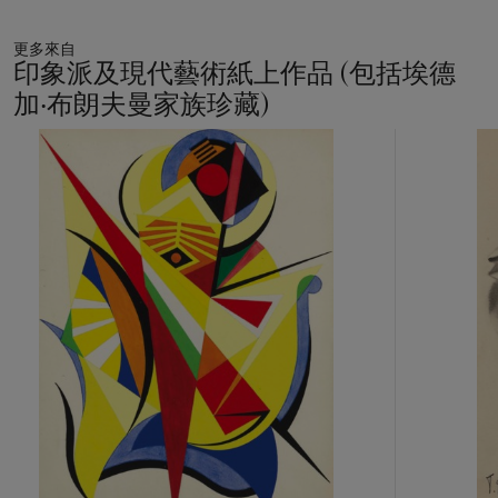
更多來自
印象派及現代藝術紙上作品 (包括埃德
加‧布朗夫曼家族珍藏)
27
中
的
第
1
個