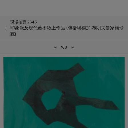
現場拍賣 2845
印象派及現代藝術紙上作品 (包括埃德加‧布朗夫曼家族珍
藏)
168