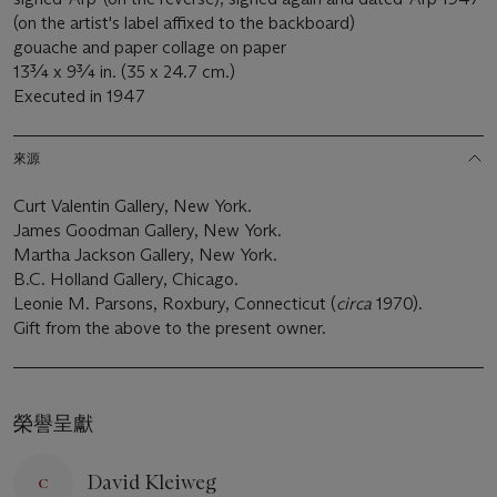
(on the artist's label affixed to the backboard)
gouache and paper collage on paper
13¾ x 9¾ in. (35 x 24.7 cm.)
Executed in 1947
來源
Curt Valentin Gallery, New York.
James Goodman Gallery, New York.
Martha Jackson Gallery, New York.
B.C. Holland Gallery, Chicago.
Leonie M. Parsons, Roxbury, Connecticut (
circa
1970).
Gift from the above to the present owner.
榮譽呈獻
David Kleiweg