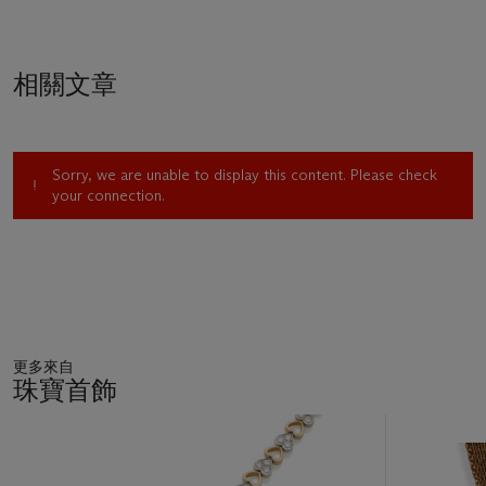
相關文章
Sorry, we are unable to display this content. Please check
your connection.
更多來自
珠寶首飾
11
中
的