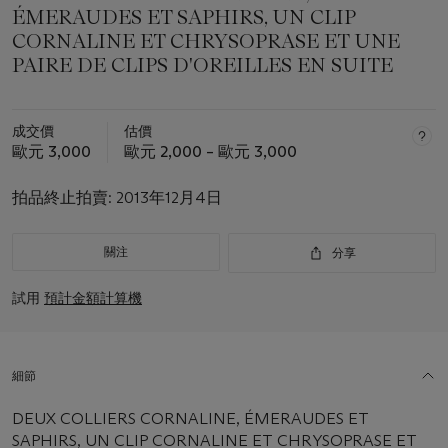
ÉMERAUDES ET SAPHIRS, UN CLIP
CORNALINE ET CHRYSOPRASE ET UNE
PAIRE DE CLIPS D'OREILLES EN SUITE
成交價
估價
歐元 3,000
歐元 2,000 – 歐元 3,000
拍品終止拍賣:
2013年12月4日
關注
分享
試用
預計金額計算機
細節
DEUX COLLIERS CORNALINE, ÉMERAUDES ET
SAPHIRS, UN CLIP CORNALINE ET CHRYSOPRASE ET