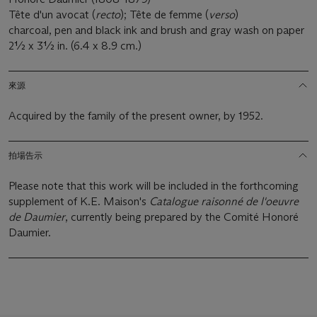
Tête d'un avocat (
recto
); Tête de femme (
verso
)
charcoal, pen and black ink and brush and gray wash on paper
2½ x 3½ in. (6.4 x 8.9 cm.)
來源
Acquired by the family of the present owner, by 1952.
拍場告示
Please note that this work will be included in the forthcoming
supplement of K.E. Maison's
Catalogue raisonné de l'oeuvre
de Daumier
, currently being prepared by the Comité Honoré
Daumier.