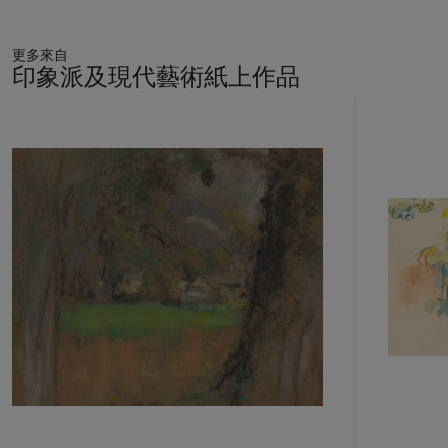
更多來自
印象派及現代藝術紙上作品
11
中
的
第
1
個