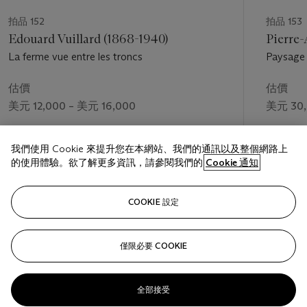
拍品 152
拍品 153
Edouard Vuillard (1868-1940)
Pierre-
La ferme vue entre les troncs
Paysage 
估價
估價
美元 12,000 – 美元 16,000
美元 30,
成交價
成交價
我們使用 Cookie 來提升您在本網站、我們的通訊以及整個網路上
美元 11,875
美元 37,
的使用體驗。欲了解更多資訊，請參閱我們的
Cookie 通知
關注
COOKIE 設定
僅限必要 COOKIE
上一頁
下一
全部接受
查看全部