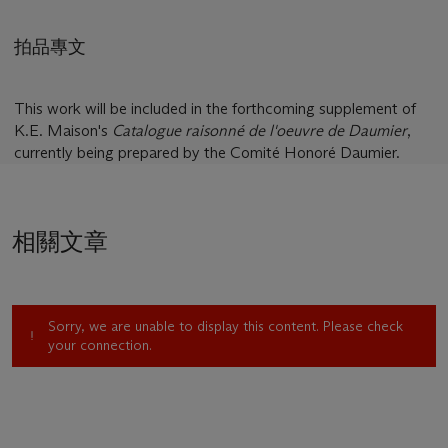
拍品專文
This work will be included in the forthcoming supplement of
K.E. Maison's
Catalogue raisonné de l'oeuvre de Daumier
,
currently being prepared by the Comité Honoré Daumier.
相關文章
Sorry, we are unable to display this content. Please check
your connection.