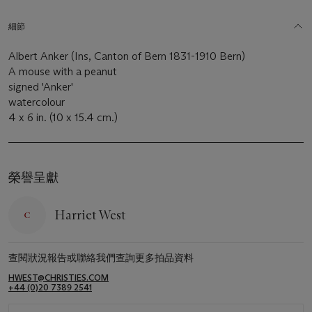
細節
Albert Anker (Ins, Canton of Bern 1831-1910 Bern)
A mouse with a peanut
signed 'Anker'
watercolour
4 x 6 in. (10 x 15.4 cm.)
榮譽呈獻
Harriet West
查閱狀況報告或聯絡我們查詢更多拍品資料
HWEST@CHRISTIES.COM
+44 (0)20 7389 2541