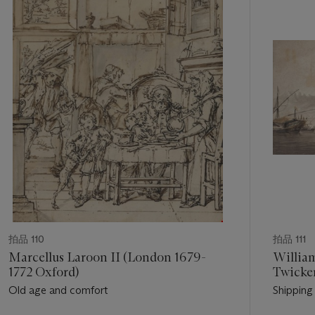
的
第
1
個
拍品 110
拍品 111
Marcellus Laroon II (London 1679-
Willia
1772 Oxford)
Twicke
Old age and comfort
Shipping
Molo, V