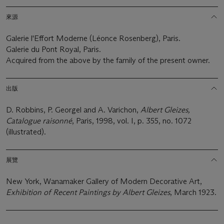
來源
Galerie l'Effort Moderne (Léonce Rosenberg), Paris.
Galerie du Pont Royal, Paris.
Acquired from the above by the family of the present owner.
出版
D. Robbins, P. Georgel and A. Varichon,
Albert Gleizes,
Catalogue raisonné
, Paris, 1998, vol. I, p. 355, no. 1072
(illustrated).
展覽
New York, Wanamaker Gallery of Modern Decorative Art,
Exhibition of Recent Paintings by Albert Gleizes
, March 1923.