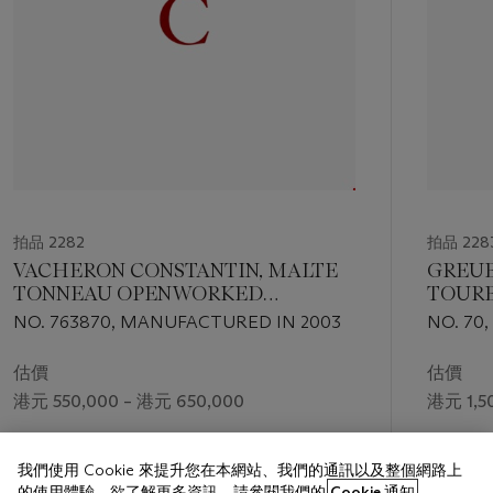
拍品 2282
拍品 228
VACHERON CONSTANTIN, MALTE
GREUB
TONNEAU OPENWORKED
TOURB
TOURBILLON PLATINUM
PLATI
NO. 763870, MANUFACTURED IN 2003
NO. 70,
MANUALLY-WOUND
DAY-G
SKELETONISED TOURBILLON
WRIS
估價
估價
WRISTWATCH WITH DATE AND
RESER
港元 550,000 – 港元 650,000
港元 1,5
POWER RESERVE INDICATION
DIAL
成交價
成交價
我們使用 Cookie 來提升您在本網站、我們的通訊以及整個網路上
港元 884,000
港元 2,4
的使用體驗。欲了解更多資訊，請參閱我們的
Cookie 通知