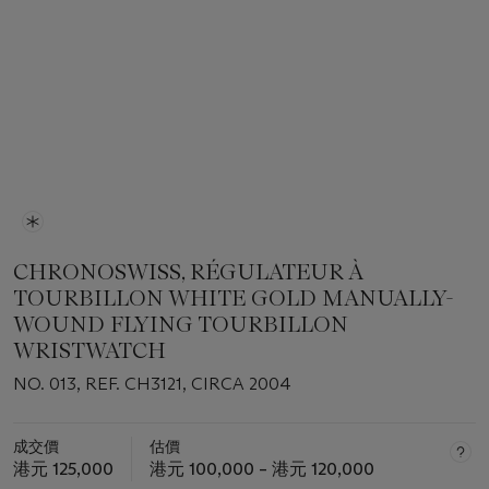
CHRONOSWISS, RÉGULATEUR À
TOURBILLON WHITE GOLD MANUALLY-
WOUND FLYING TOURBILLON
WRISTWATCH
NO. 013, REF. CH3121, CIRCA 2004
成交價
估價
港元 125,000
港元 100,000 – 港元 120,000