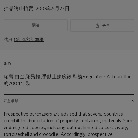
拍品終止拍賣:
2009年5月27日
關注
分享
試用
預計金額計算機
細節
瑞寶,白金,陀飛輪,手動上鍊腕錶,型號Régulateur À Tourbillon,
約2004年製
注意事項
Prospective purchasers are advised that several countries
prohibit the importation of property containing materials from
endangered species, including but not limited to coral, ivory,
tortoiseshell and crocodile. Accordingly, prospective