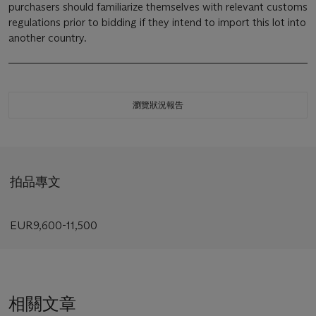
purchasers should familiarize themselves with relevant customs
regulations prior to bidding if they intend to import this lot into
another country.
瀏覽狀況報告
拍品專文
EUR9,600-11,500
相關文章