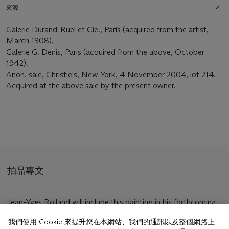
來源
Galerie Durand-Ruel et Cie., Paris (acquired from the artist,
March 1908).
Galerie G. Denis, Paris (acquired from the above, October
1942).
Anon. sale, Christie's, New York, 4 November 2004, lot 214.
Acquired at the above sale by the present owner.
拍品專文
Jean-Yves Rolland will include this painting in his forthcoming
Moret
catalogue raisonné
.
我們使用 Cookie 來提升您在本網站、我們的通訊以及整個網路上