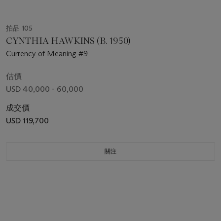
拍品 105
CYNTHIA HAWKINS (B. 1950)
Currency of Meaning #9
估價
USD 40,000 - 60,000
成交價
USD 119,700
關注