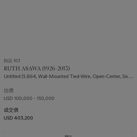
拍品 103
RUTH ASAWA (1926-2013)
Untitled (S.864, Wall-Mounted Tied-Wire, Open-Center, Six
Branched Form Based on Nature)
估價
USD 100,000 - 150,000
成交價
USD 403,200
關注