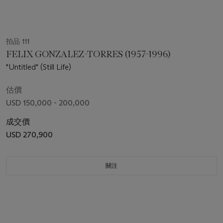
拍品 111
FELIX GONZALEZ-TORRES (1957-1996)
"Untitled" (Still Life)
估價
USD 150,000 - 200,000
成交價
USD 270,900
關注