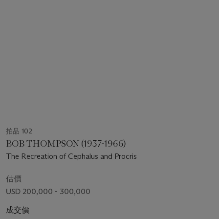
拍品 102
BOB THOMPSON (1937-1966)
The Recreation of Cephalus and Procris
估價
USD 200,000 - 300,000
成交價