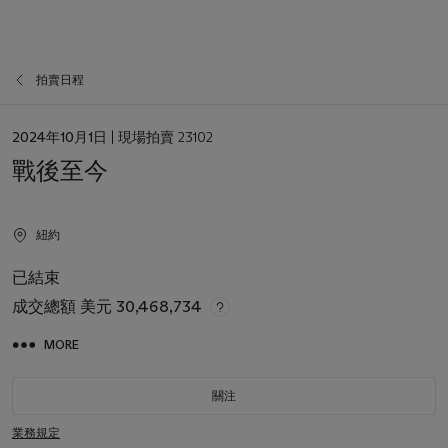
拍賣日程
日
2024年10月1日
| 現場拍賣 23102
期
戰後至今
紐約
已結束
成交總額
美元 30,468,734
MORE
關注
業務規定