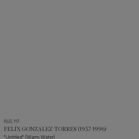
拍品 113
FELIX GONZALEZ-TORRES (1957-1996)
"Untitled" (Warm Water)