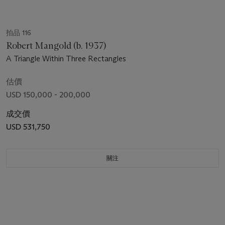
拍品 116
Robert Mangold (b. 1937)
A Triangle Within Three Rectangles
估價
USD 150,000 - 200,000
成交價
USD 531,750
關注