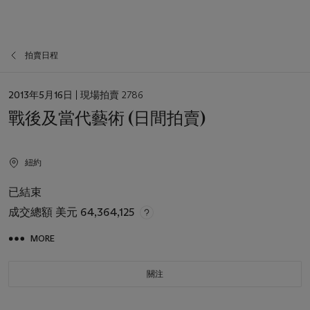
拍賣日程
日
2013年5月16日
| 現場拍賣 2786
期
戰後及當代藝術 (日間拍賣)
紐約
已結束
成交總額
美元 64,364,125
MORE
關注