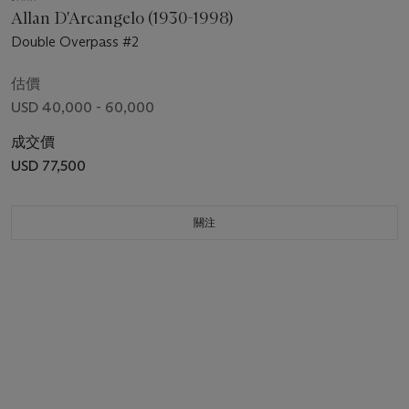
Allan D'Arcangelo (1930-1998)
Double Overpass #2
估價
USD 40,000 - 60,000
成交價
USD 77,500
關注