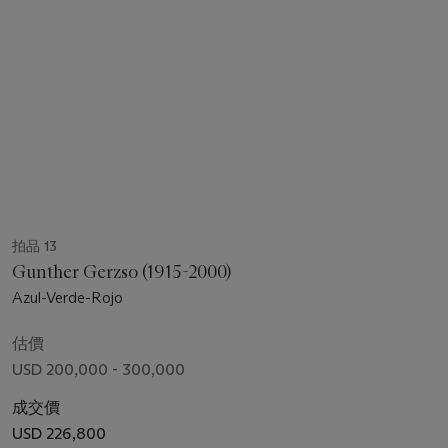
拍品 13
Gunther Gerzso (1915-2000)
Azul-Verde-Rojo
估價
USD 200,000 - 300,000
成交價
USD 226,800