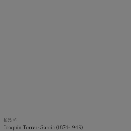
拍品 16
Joaquín Torres-García (1874-1949)