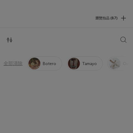
瀏覽拍品 (87)
搜索
全部清除
Botero
Tamayo
Outsi