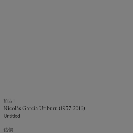
拍品 1
Nicolás García Uriburu (1937-2016)
Untitled
估價