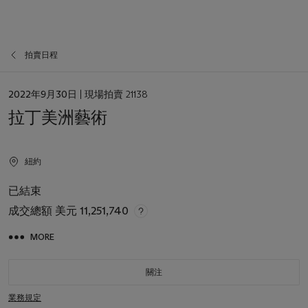
拍賣日程
日
2022年9月30日
| 現場拍賣 21138
期
拉丁美洲藝術
紐約
已結束
成交總額
美元 11,251,740
MORE
關注
業務規定