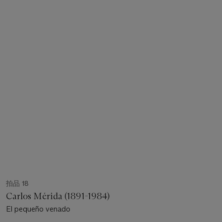
拍品 18
Carlos Mérida (1891-1984)
El pequeño venado