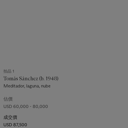
拍品 1
Tomás Sánchez (b. 1948)
Meditador, laguna, nube
估價
USD 60,000 - 80,000
成交價
USD 87,500