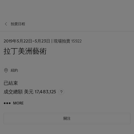
拍賣日程
日
2019年5月22日–5月23日
| 現場拍賣 15922
期
拉丁美洲藝術
紐約
已結束
成交總額
美元 17,483,125
MORE
關注