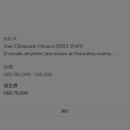
拍品 14
José Clemente Orozco (1883-1949)
El estudio del pintor (also known as Naturaleza muerta--
Autorretrato)
估價
USD 180,000 - 220,000
成交價
USD 75,000
關注