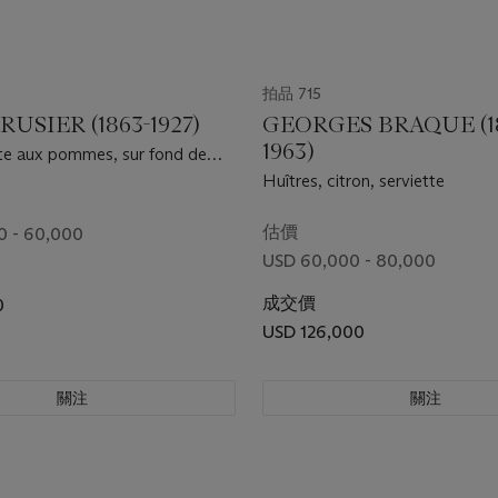
拍品 715
RUSIER (1863-1927)
GEORGES BRAQUE (1
1963)
e aux pommes, sur fond de
ée
Huîtres, citron, serviette
估價
0 - 60,000
USD 60,000 - 80,000
成交價
0
USD 126,000
關注
關注