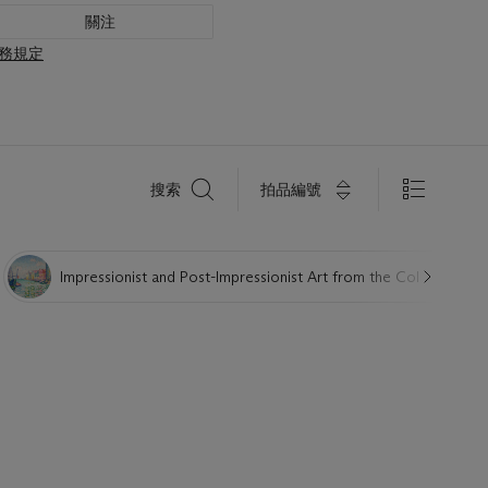
關注
務規定
搜
拍品編號
搜索
索
Impressionist and Post-Impressionist Art from the Collections