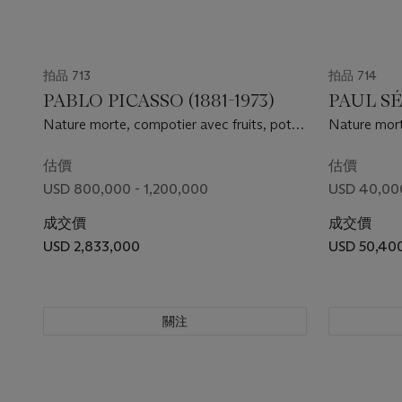
拍品 713
拍品 714
PABLO PICASSO (1881-1973)
PAUL SÉ
Nature morte, compotier avec fruits, pot
Nature mort
avec fleurs
tenture ray
估價
估價
USD 800,000 - 1,200,000
USD 40,00
成交價
成交價
USD 2,833,000
USD 50,40
關注