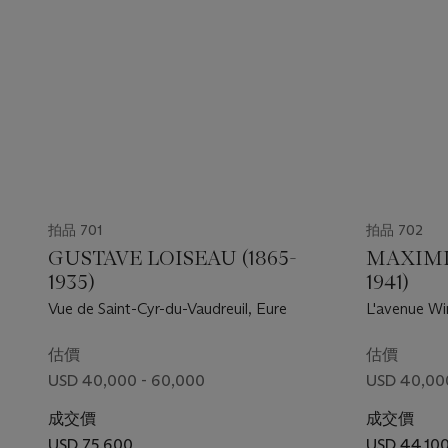
拍品 701
拍品 702
GUSTAVE LOISEAU (1865-
MAXIMIL
1935)
1941)
Vue de Saint-Cyr-du-Vaudreuil, Eure
L'avenue Win
估價
估價
USD 40,000 - 60,000
USD 40,00
成交價
成交價
USD 75,600
USD 44,10