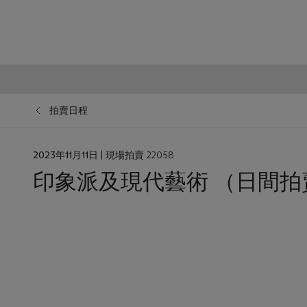
拍賣日程
日
2023年11月11日
| 現場拍賣 22058
期
印象派及現代藝術 （日間拍