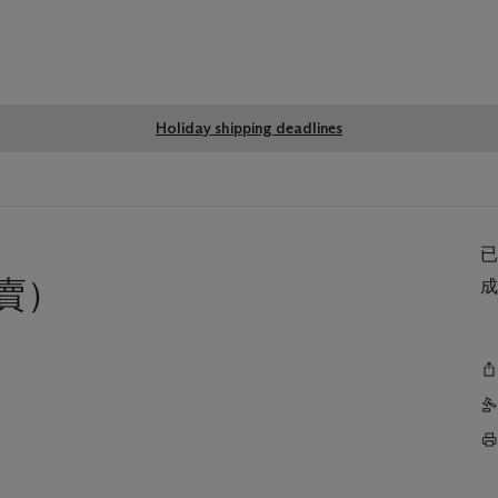
Global
Holiday shipping deadlines
notice
賣）