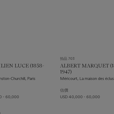
拍品 703
IEN LUCE (1858-
ALBERT MARQUET (1
1947)
ston-Churchill, Paris
Méricourt, La maison des éclus
估價
0 - 60,000
USD 40,000 - 60,000
0