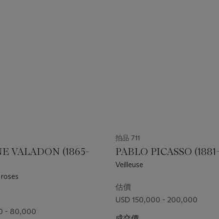
拍品 711
E VALADON (1865-
PABLO PICASSO (1881-
Veilleuse
 roses
估價
USD 150,000 - 200,000
0 - 80,000
成交價