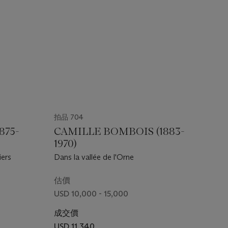
拍品 704
875-
CAMILLE BOMBOIS (1883-
1970)
iers
Dans la vallée de l'Orne
估價
USD 10,000 - 15,000
成交價
USD 11,340