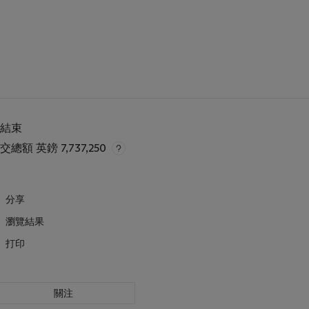
已結束
成交總額
英鎊 7,737,250
分享
瀏覽結果
打印
關注