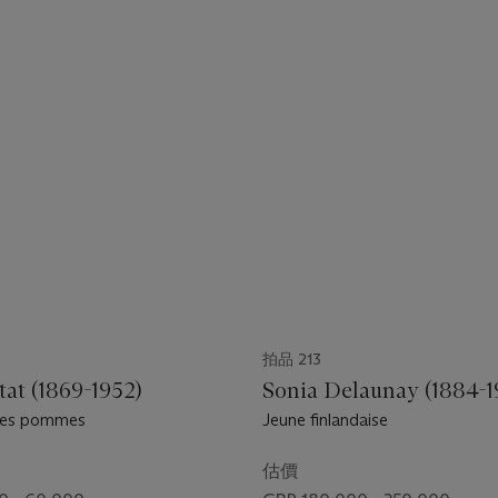
拍品 213
tat (1869-1952)
Sonia Delaunay (1884-1
 des pommes
Jeune finlandaise
估價