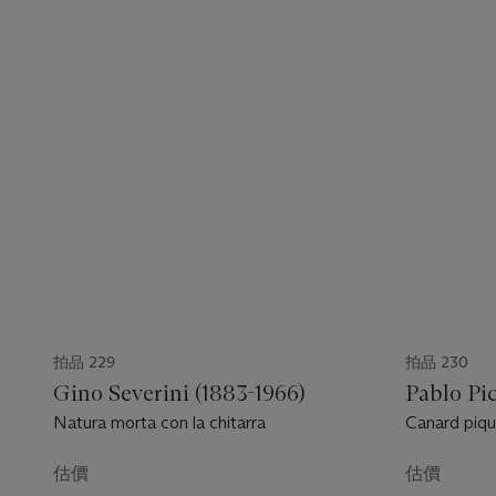
拍品 229
拍品 230
Gino Severini (1883-1966)
Pablo Pic
Natura morta con la chitarra
Canard piqu
估價
估價