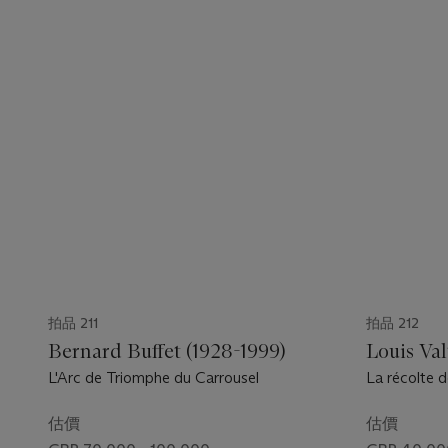
拍品 211
拍品 212
Bernard Buffet (1928-1999)
Louis Val
L'Arc de Triomphe du Carrousel
La récolte
估價
估價