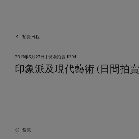
拍賣日程
日
2016年6月23日
| 現場拍賣 11794
期
印象派及現代藝術 (日間拍賣
倫敦