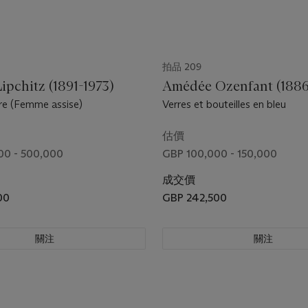
拍品 209
ipchitz (1891-1973)
Amédée Ozenfant (1886
re (Femme assise)
Verres et bouteilles en bleu
估價
00 - 500,000
GBP 100,000 - 150,000
成交價
00
GBP 242,500
關注
關注