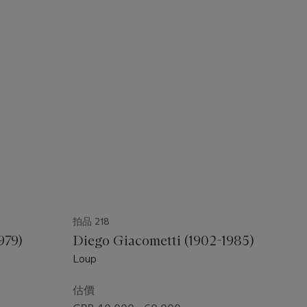
拍品 218
979)
Diego Giacometti (1902-1985)
Loup
估價