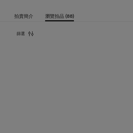
拍賣簡介
瀏覽拍品 (88)
篩選