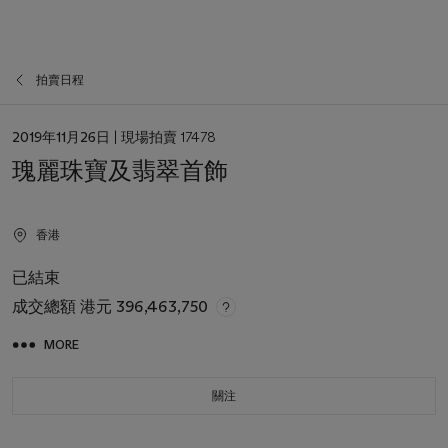
拍賣日程
日
2019年11月26日
| 現場拍賣 17478
期
瑰麗珠寶及翡翠首飾
香港
已結束
成交總額
港元 396,463,750
MORE
關注