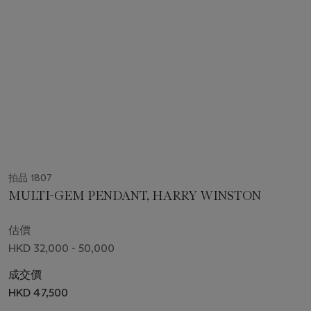
拍品 1807
MULTI-GEM PENDANT, HARRY WINSTON
估價
HKD 32,000 - 50,000
成交價
HKD 47,500