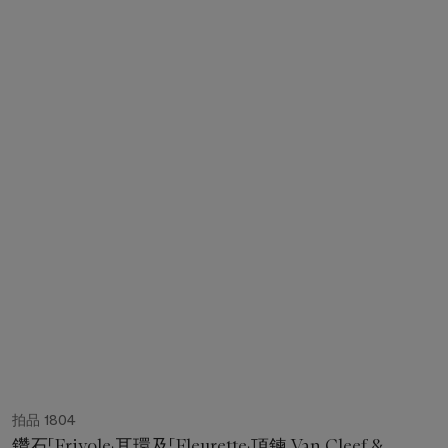
拍品 1804
鑽石「Frivole」耳環及「Fleurette」項鍊 Van Cleef &