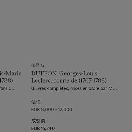
拍品 12
is-Marie
BUFFON, Georges-Louis
-1788)
Leclerc, comte de (1707-1788)
aris :
Œuvres complètes, mises en ordre par M.
.
le comte de Lacepède. Paris : Rapet, 1819-
1822.
估價
EUR 8,000 - 12,000
成交價
EUR 15,240