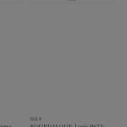
拍品 8
igne
BOURDALOUE, Louis (1632-