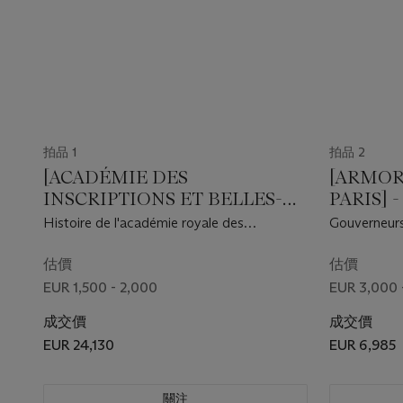
拍品 1
拍品 2
[ACADÉMIE DES
[ARMORI
INSCRIPTIONS ET BELLES-
PARIS] 
LETTRES]
François 
Histoire de l'académie royale des
Gouverneurs
inscriptions et belles lettres . Paris :
marchands, 
Imprimerie royale, 1717-1764.
du roy, greff
估價
估價
quartiniers de
EUR 1,500 - 2,000
EUR 3,000 
1735-[1755]
成交價
成交價
EUR 24,130
EUR 6,985
關注