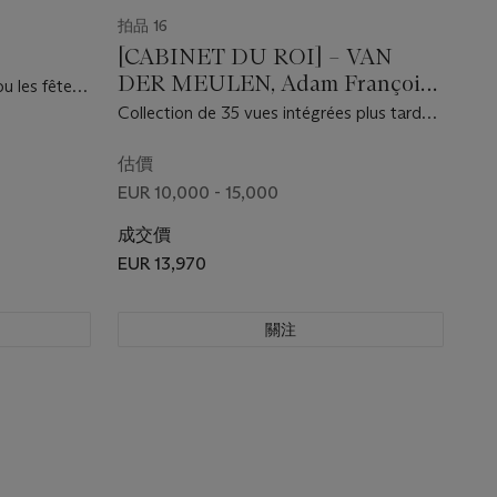
拍品 16
[CABINET DU ROI] – VAN
DER MEULEN, Adam François
ou les fêtes
(1632-1690)
ailles ...
Collection de 35 vues intégrées plus tard
[-1674]
dans la série du Cabinet du Roi. S.l. [Paris :
1685 et après].
估價
EUR 10,000 - 15,000
成交價
EUR 13,970
關注