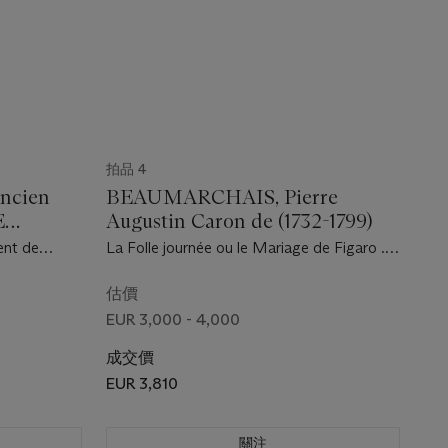
拍品 4
Ancien
BEAUMARCHAIS, Pierre
E
Augustin Caron de (1732-1799)
ent de
La Folle journée ou le Mariage de Figaro .
u XVIIe
Kehl : Société littéraire typographique, se
trouve à Paris chez Ruault, 1785.
估價
EUR 3,000 - 4,000
成交價
EUR 3,810
關注