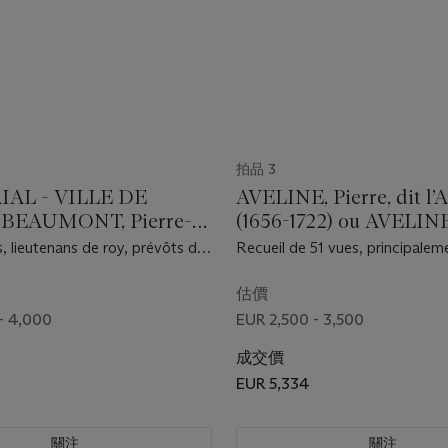
拍品 3
AL - VILLE DE
AVELINE, Pierre, dit l’
- BEAUMONT, Pierre-
(1656-1722) ou AVELIN
(vers 1719-1769)
Antoine (1691-1743)
, lieutenans de roy, prévôts des
Recueil de 51 vues, principalem
échevins, procureurs, avocats
Versailles et Marly. Paris : fin d
iers, receveurs, conseillers et
siècle.
估價
 la ville de Paris... Paris : s.n.,
- 4,000
EUR 2,500 - 3,500
.
成交價
EUR 5,334
關注
關注