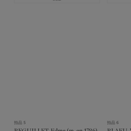
拍品 5
拍品 6
BEGUILLET, Edme (m. en 1786),
BLAEU, W