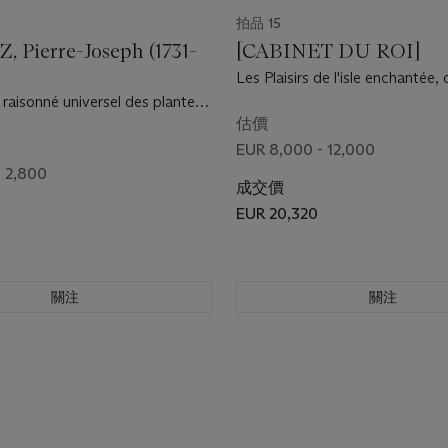
拍品 15
 Pierre-Joseph (1731-
[CABINET DU ROI]
Les Plaisirs de l'isle enchantée, 
et divertissements du Roy, à Vers
 raisonné universel des plantes,
Paris: Imprimerie Royale, 1673 
ustes de la France. Paris : J.P.
估價
70-1771.
EUR 8,000 - 12,000
- 2,800
成交價
EUR 20,320
關注
關注