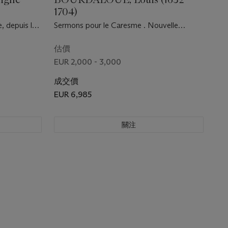
1704)
e, depuis le
Sermons pour le Caresme . Nouvelle
’à l’empire
édition. Paris: Rigaud, 1716.
rie de
估價
EUR 2,000 - 3,000
成交價
EUR 6,985
關注