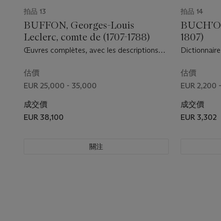
拍品 13
拍品 14
BUFFON, Georges-Louis
BUCH’OZ,
Leclerc, comte de (1707-1788)
1807)
Œuvres complètes, avec les descriptions
Dictionnaire
anatomiques de Daubenton. Nouvelle
arbres et arb
édition . Paris: Verdière, 1824-1832.
Costard, 17
估價
估價
EUR 25,000 - 35,000
EUR 2,200 
成交價
成交價
EUR 38,100
EUR 3,302
關注