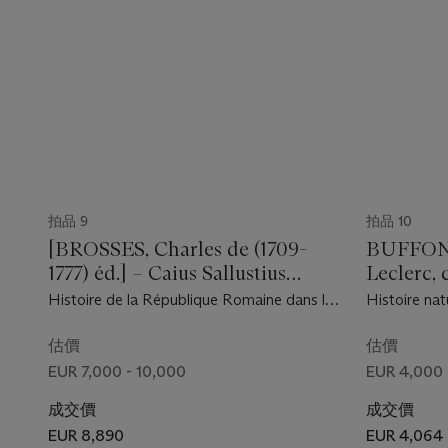
拍品 9
拍品 10
[BROSSES, Charles de (1709-
BUFFON,
1777) éd.] – Caius Sallustius
Leclerc, 
Crispus, SALLUSTE (86 avant
Histoire de la République Romaine dans le
Histoire nat
JC-35 avant JC)
cours du VIIe siècle ; en partie traduite du
second . Par
latin sur l’original .. . Dijon : L .N. Frantin,
估價
估價
1777.
EUR 7,000 - 10,000
EUR 4,000 
成交價
成交價
EUR 8,890
EUR 4,064