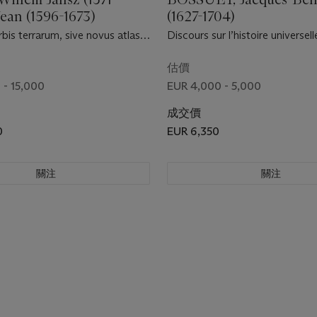
Jean (1596-1673)
(1627-1704)
is terrarum, sive novus atlas.
Discours sur l’histoire universell
a [-pars altera]. Amsterdam :
commencement du monde jusqu
 1645.
de Charlemagne. Paris : imprime
估價
Didot l’Aîné, 1784.
 - 15,000
EUR 4,000 - 5,000
成交價
0
EUR 6,350
關注
關注