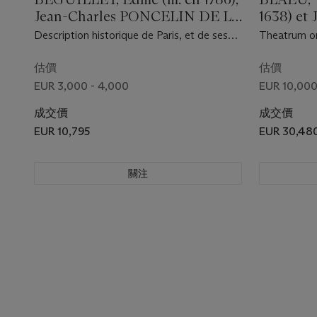
Jean-Charles PONCELIN DE LA
1638) et 
ROCHE-TILHAC (1746-1828) et
Description historique de Paris, et de ses
Theatrum orb
François-Nicolas MARTINET
plus beaux monumens... Paris : chez les
Pars secund
(1731-vers 1800)
auteurs ; au bureau de la Bibliothèque de
Jean Blaeu,
估價
估價
France, et Dijon : Frantin, 1779-1781.
EUR 3,000 - 4,000
EUR 10,000
成交價
成交價
EUR 10,795
EUR 30,48
關注