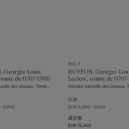
拍品 11
 Georges-Louis
BUFFON, Georges-Lou
comte de (1707-1788)
Leclerc, comte de (1707
urelle des oiseaux. Tome
Histoire naturelle des oiseaux. P
is, Imprimerie royale, 1770.
Imprimerie royale, 1770 et 1771
估價
- 5,000
EUR 5,000 - 7,000
成交價
EUR 15,240