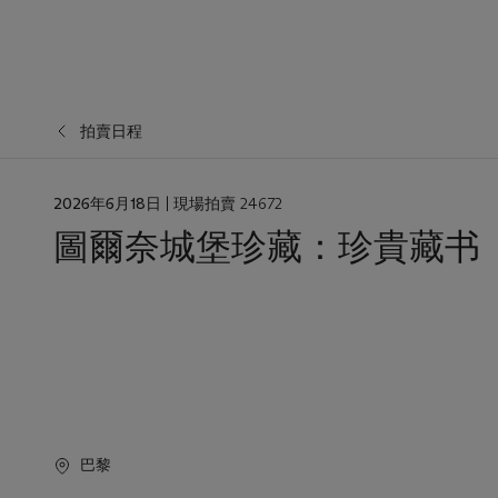
拍賣日程
日
2026年6月18日
| 現場拍賣 24672
期
圖爾奈城堡珍藏：珍貴藏书
巴黎