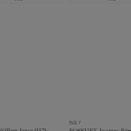
拍品 7
illem Jansz (1571-
BOSSUET, Jacques-Bén