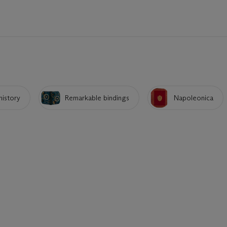
history
Remarkable bindings
Napoleonica