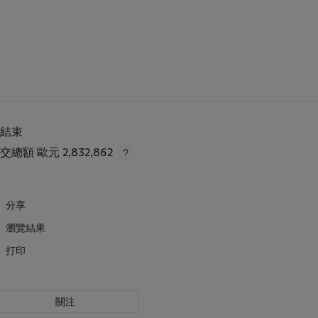
已結束
成交總額
歐元 2,832,862
分享
瀏覽結果
打印
關注