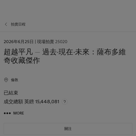
拍賣日程
日
2026年6月25日
| 現場拍賣 25020
期
超越平凡 — 過去·現在·未來：薩布多維
奇收藏傑作
倫敦
已結束
成交總額
英鎊 15,448,081
MORE
關注