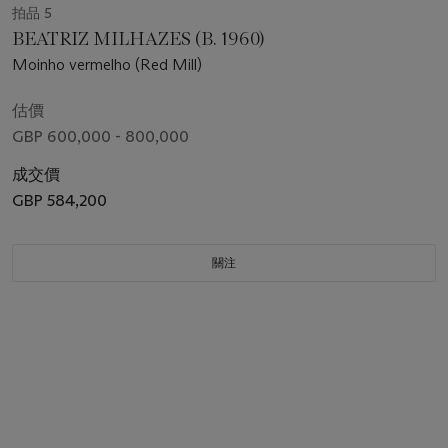
拍品 5
BEATRIZ MILHAZES (B. 1960)
Moinho vermelho (Red Mill)
估價
GBP 600,000 - 800,000
成交價
GBP 584,200
關注