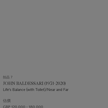
拍品 7
JOHN BALDESSARI (1931-2020)
Life's Balance (with Toilet)/Near and Far
估價
GBP 120,000 - 180,000