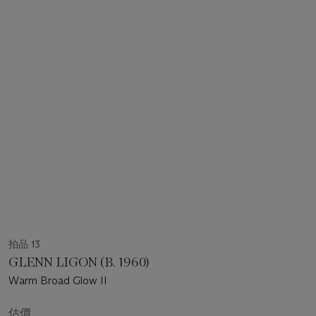
拍品 13
GLENN LIGON (B. 1960)
Warm Broad Glow II
估價