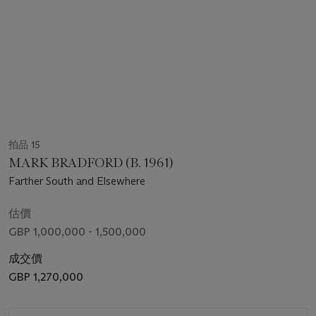
拍品 15
MARK BRADFORD (B. 1961)
Farther South and Elsewhere
估價
GBP 1,000,000 - 1,500,000
成交價
GBP 1,270,000