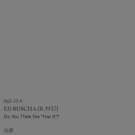
拍品 23 A
ED RUSCHA (B. 1937)
Do You Think She "Has It"?
估價