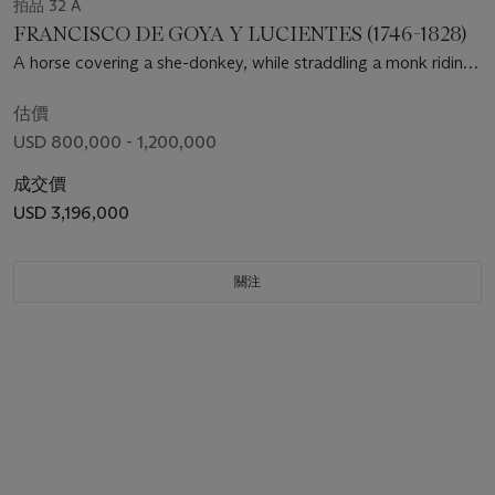
拍品 32 A
FRANCISCO DE GOYA Y LUCIENTES (1746-1828)
A horse covering a she-donkey, while straddling a monk riding
it
估價
USD 800,000 - 1,200,000
成交價
USD 3,196,000
關注