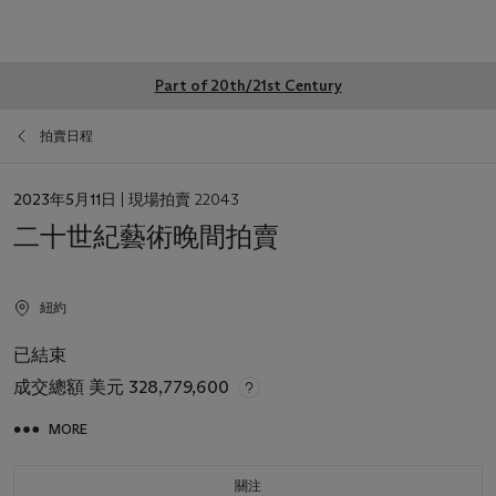
Global
Part of 20th/21st Century
notice
拍賣日程
日
2023年5月11日
| 現場拍賣 22043
期
二十世紀藝術晚間拍賣
紐約
已結束
成交總額
美元 328,779,600
MORE
關注