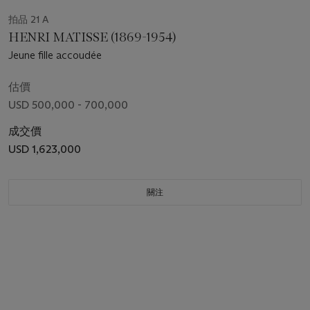
拍品 21 A
HENRI MATISSE (1869-1954)
Jeune fille accoudée
估價
USD 500,000 - 700,000
成交價
USD 1,623,000
關注