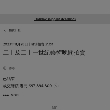
Global
Holiday shipping deadlines
notice
拍賣日程
日
2023年11月28日
| 現場拍賣 21391
期
二十及二十一世紀藝術晚間拍賣
香港
已結束
成交總額
港元 693,894,800
MORE
關注