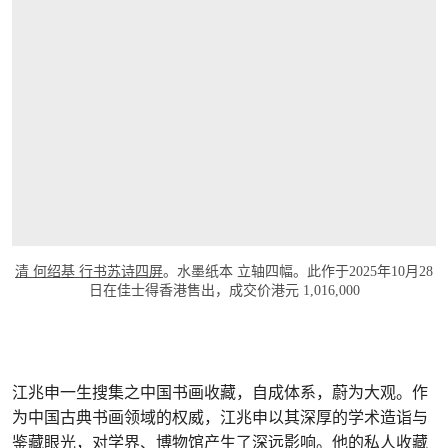
清 何绍基 行书苏诗四屏
。水墨纸本 立轴四幅。此作于2025年10月28
日在佳士得香港售出，成交价港元 1,016,000
江兆申一生搜集之中国书画收藏，自成体系，蔚为大观。作
为中国古典书画领域的权威，江兆申以其深厚的学术造诣与
鉴藏眼光，对学界、博物馆产生了深远影响。他的私人收藏