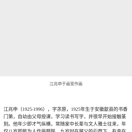
江兆申于画室作画
江兆申（1925-1996），字茮原，1925年生于安徽歙县的书香
门第，自幼由父母授课，学习读书写字，并很早开始接触篆
刻。他年少即才气纵横，常随家中长辈与文人雅士往来，年
仅八岁即能为人作画题联，九岁时在舅父的引荐下，有幸在