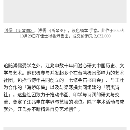
溥儒 《听琴图》
，溥儒 《听琴图》，设色绢本 手卷。此作于2025年
10月29日在佳士得香港售出，成交价港元 2,032,000
追随溥儒受学之外，江兆申数十年间潜心研究中国历史、文
学与艺术。他积极参与并发起多个在台湾极具影响力的艺术
社团，包括与傅申共同创立的「七修金石书画会」、与王壮
为合作的「海峤印集」以及与梁寒操共同组建的「明夷诗
社」。这些社团致力于推动书画、印学与诗词的研究与交
流，奠定了江兆申在学界与艺坛的地位。除了学术活动与成
就外，江氏亦不断精进自身艺术创作。