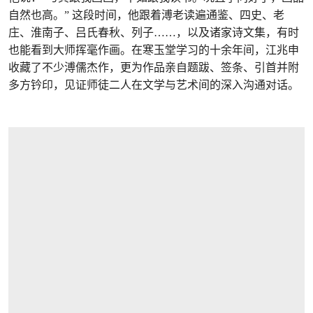
自然也高。” 这段时间，他跟着溥老读遍通鉴、四史、老
庄、淮南子、吕氏春秋、列子……，以及诸家诗文集，有时
也能看到大师挥毫作画。在寒玉堂学习的十余年间，江兆申
收藏了不少溥儒杰作，更为作品亲自题跋、签条、引首并附
多方钤印，见证师徒二人在文学与艺术间的深入沟通对话。
打开链接 HTTPS://WWW.CHRISTIES.COM.CN/ZH-CN/LOT/LOT-6553495?LDP_