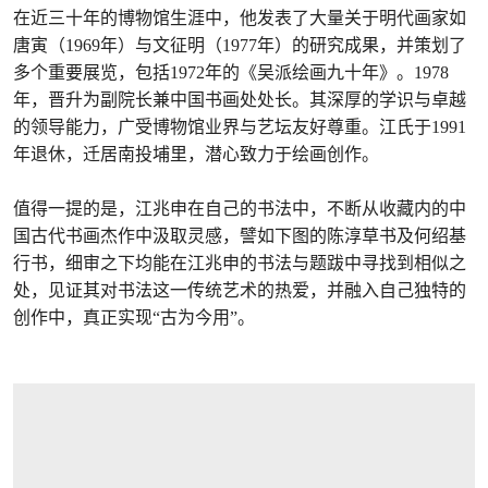
在近三十年的博物馆生涯中，他发表了大量关于明代画家如
唐寅（1969年）与文征明（1977年）的研究成果，并策划了
多个重要展览，包括1972年的《吴派绘画九十年》。1978
年，晋升为副院长兼中国书画处处长。其深厚的学识与卓越
的领导能力，广受博物馆业界与艺坛友好尊重。江氏于1991
年退休，迁居南投埔里，潜心致力于绘画创作。
值得一提的是，江兆申在自己的书法中，不断从收藏内的中
国古代书画杰作中汲取灵感，譬如下图的陈淳草书及何绍基
行书，细审之下均能在江兆申的书法与题跋中寻找到相似之
处，见证其对书法这一传统艺术的热爱，并融入自己独特的
创作中，真正实现“古为今用”。
打开链接 HTTPS://WWW.CHRISTIES.COM.CN/ZH-CN/LOT/LOT-6553704?LDP_