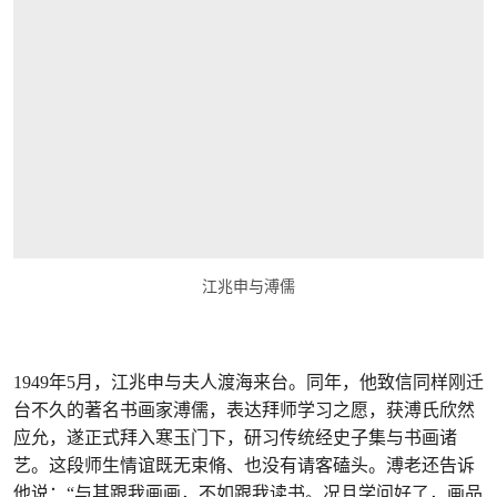
江兆申与溥儒
1949年5月，江兆申与夫人渡海来台。同年，他致信同样刚迁
台不久的著名书画家溥儒，表达拜师学习之愿，获溥氏欣然
应允，遂正式拜入寒玉门下，研习传统经史子集与书画诸
艺。这段师生情谊既无束脩、也没有请客磕头。溥老还告诉
他说：“与其跟我画画，不如跟我读书。况且学问好了，画品