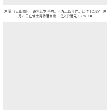
溥儒 《云山图》
，设色纸本 手卷。一九五四年作。此作于2025年10
月29日在佳士得香港售出，成交价港元 1,778,000
打开链接 HTTPS://WWW.CHRISTIES.COM.CN/ZH-CN/LOT/LOT-6553497?LDP_