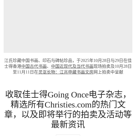
江氏珍藏中国书画、印石与碑帖珍品，于2025年10月28日与29日在佳
士得香港
中国古代书画
、
中国近现代及当代书画
现场拍卖及10月28日
至11月11日在
灵沤长物：江兆申藏书画文房
网上拍卖中呈献
收取佳士得Going Once电子杂志，
精选所有Christies.com的热门文
章，以及即将举行的拍卖及活动等
最新资讯