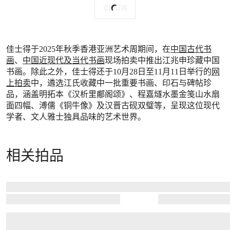
立即订阅
佳士得于2025年秋季香港亚洲艺术周期间，在
中国古代书
画
、
中国近现代及当代书画
现场拍卖中推出江兆申珍藏中国
书画。除此之外，佳士得还于10月28日至11月11日举行的
网
上拍卖
中，遴选江氏收藏中一批重要书画、印石与碑帖珍
品，涵盖明拓本《汉析里郙阁颂》、程嘉燧水墨金笺山水扇
面四幅、溥儒《铜牛像》及汉晋古砚双璧等，呈现这位现代
学者、文人雅士独具品味的艺术世界。
相关拍品