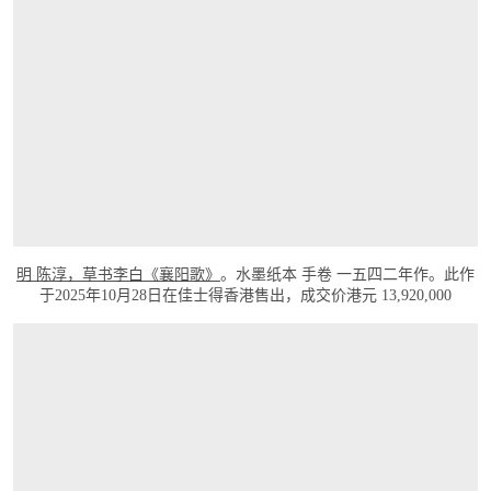
明 陈淳，草书李白《襄阳歌》
。水墨纸本 手卷 一五四二年作。此作
于2025年10月28日在佳士得香港售出，成交价港元 13,920,000
打开链接 HTTPS://WWW.CHRISTIES.COM.CN/ZH-CN/LOT/LOT-6553703?LDP_