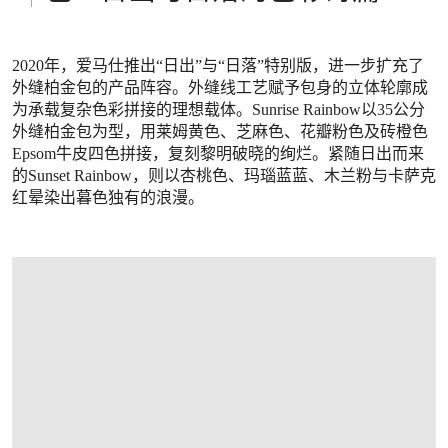
2020年，爱马仕推出“日出”与“日落”特别版，进一步扩充了
外缝柏金包的产品阵容。外缝线工艺赋予包身的立体轮廓成
为承载复杂色彩拼接的理想载体。Sunrise Rainbow以35公分
外缝柏金包为型，用莱姆黄色、芝麻色、花瓣粉色及砖橙色
Epsom牛皮四色拼接，复刻黎明破晓的绚烂。紧随日出而来
的Sunset Rainbow，则以杏桃色、玛瑙蓝蓝、木兰粉与卡萨克
红晕染出暮色独有的浪漫。
打开链接 HTTPS://WWW.CHRISTIES.COM.CN/ZH-CN/LOT/LOT-6293403