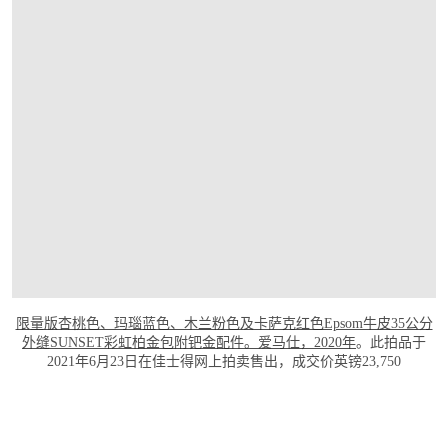
限量版杏桃色、玛瑙蓝色、木兰粉色及卡萨克红色Epsom牛皮35公分
外缝SUNSET彩虹柏金包附钯金配件。爱马仕，2020年
。此拍品于
2021年6月23日在佳士得网上拍卖售出，成交价英镑23,750