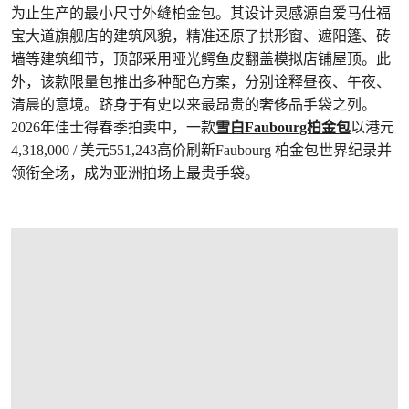
为止生产的最小尺寸外缝柏金包。其设计灵感源自爱马仕福
宝大道旗舰店的建筑风貌，精准还原了拱形窗、遮阳篷、砖
墙等建筑细节，顶部采用哑光鳄鱼皮翻盖模拟店铺屋顶。此
外，该款限量包推出多种配色方案，分别诠释昼夜、午夜、
清晨的意境。跻身于有史以来最昂贵的奢侈品手袋之列。
2026年佳士得春季拍卖中，一款
雪白Faubourg柏金包
以港元
4,318,000 / 美元551,243高价刷新Faubourg 柏金包世界纪录并
领衔全场，成为亚洲拍场上最贵手袋。