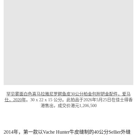
打开链接 HTTPS://WWW.CHRISTIES.COM.
罕见雾面白色喜马拉雅尼罗鳄鱼皮30公分柏金包附钯金配件，爱马
仕，2020年
。30 x 22 x 15 公分。此拍品于2026年5月25日在佳士得香
港售出，成交价港元1,206,500
2014年，第一款以Vache Hunter牛皮缝制的40公分Sellier外缝