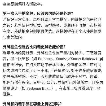
垂坠感而偏好内缝版本。
第一次入手柏金包，应该选内缝还是外缝？
若偏好日常实用、风格低调且容易搭配，内缝柏金包是经典
之选；若希望包型挺拔、造型感强，或着眼于收藏与市场稀
有度，外缝柏金包则更具优势。选择关键在于个人使用情境
与审美取向。
外缝柏金包是否比内缝更具收藏价值？
近年市场趋势显示，外缝柏金包因产量相对稀少、工艺难度
高，加上限量款（如 Faubourg、Sunrise／Sunset Rainbow）屡
创拍卖纪录，在拍卖市场中表现亮眼。外缝柏金包上市时间
比内缝柏金包晚了近三十年, 且产量稀少, 对于许多藏家来说,
更具备新鲜感。不过，长期收藏价值仍取决于尺寸、皮革、
配色与稀有程度。其中 20 公分尺寸仅推出外缝版本，且多为
限量设计（如 Faubourg Birkin），在市场上极具辨识度与收
藏性。
外缝和内缝手袋在容量上有区别吗？