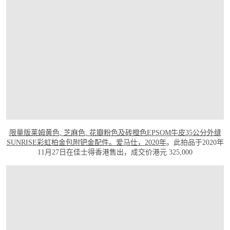
限量版莱姆黄色, 芝麻色, 花瓣粉色及砖橙色EPSOM牛皮35公分外缝
SUNRISE彩虹柏金包附钯金配件。爱马仕，2020年
。此拍品于2020年
11月27日在佳士得香港售出，成交价港元 325,000
打开链接 HTTPS://ONLINEONLY.CHRISTIES.COM.CN/S/JEWELS-HANDBAGS-ON