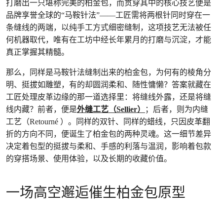
打磨出一只堪称完美的柏金包，而贯穿其中的核心技艺便是
品牌享誉全球的“马鞍针法”——工匠需将两根针同时穿在一
条缝线的两端，以纯手工方式细密缝制，这项技艺无法被任
何机器取代，唯有在工坊中经长年累月的打磨与沉淀，才能
真正掌握其精髓。
那么，同样是马鞍针法缝制出来的柏金包，为何有的棱角分
明、挺拔如雕塑，有的却圆润柔和、随性慵懒？答案就藏在
工匠处理皮革边缘的那一道选择里：将缝线外露，还是将缝
线内藏？前者，便是
外缝工艺（Sellier）
；后者，则为内缝
工艺（Retourné ）。同样的双针、同样的蜡线，只因皮革翻
折的方向不同，便诞生了柏金包的两种灵魂。这一细节差异
决定着包型的挺拔与柔和、手感的利落与温润，影响着包款
的穿搭场景、使用体验，以及长期的收藏价值。
一场高空邂逅催生柏金包原型