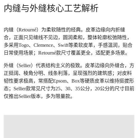
内缝与外缝核心工艺解析
内缝（Retourné）为柔软随性的经典。皮革边缘向内折缝
合，正面只见缝线不见边，圆润柔和，整体轮廓松弛随性，
多采用Togo、Clemence、Swift等柔软皮革，手感温润，贴合
日常使用场景；Retourné款尺寸覆盖更全，适配更多场景。
外缝（Sellier）代表结构主义的极致。皮革边缘向外缝合，方
正挺阔、棱角分明、线条利落，呈现强烈的建筑感；对皮料
韧性要求极高，常搭配Epsom、Box等硬质皮革以维持挺拔形
态；Sellier款常见尺寸为25、30、35公分，20公分的尺寸目前
仅推出Sellier版本，多为限量款。