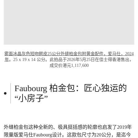
雾面冰晶灰色短吻鳄皮25公分外缝柏金包附黄金配件，爱马仕，2024
年
。25 x 19 x 14 公分。此拍品于2026年5月25日在佳士得香港售出，
成交价港元1,117,600
Faubourg 柏金包：匠心独运的
“小房子”
外缝柏金包这种全新的、极具挺括感的轮廓也启发了2019年
限量版爱马仕Faubourg设计。这款包尺寸为20公分，是迄今