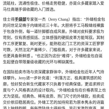
流砥柱，流通性极佳、价格走势稳健，亦是众多藏家踏入爱
马仕高端手袋收藏的入门首选。
佳士得
手袋部
专家张一杰（Jerry Chang）指出：“外缝柏金包
的问世足足晚于内缝将近三十年。大胆将手工马鞍缝线裸露
于包身外侧，每一道针脚都自成风景。外缝对皮料要求极为
苛刻，仅有质感挺括、立体感强的硬挺皮革方能驾驭。其制
作工序更繁复、耗时更长，能熟稔这门工艺的资深工匠寥寥
可数，天然注定产量稀少、门槛极高，对于许多藏家来说，
也更具备新鲜感 。”也正因为这份“难得”，外缝柏金包自诞
生起便自带限量级收藏的光环与稀缺属性。
在国际拍卖市场与资深藏家群体中，外缝柏金包近年人气持
续攀升。Jerry进一步补充道：“利落方正、极具建筑感的轮
廓，恰好契合新生代藏家不只执着于经典保值，更追求辨识
度与个人风格表达的设计取向。”外缝柏金包在价格表现上也
尤为坚挺。经典色、稀有皮质、热门尺寸的外缝款，拍卖成
交价依旧稳居高位。外缝工艺的加持宛若为原本隽永的诗篇
添上独特韵脚，每每登陆佳士得拍场，皆引发激烈竞逐、屡