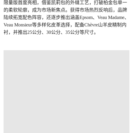
限量版首度亮相，借鉴凯莉包的外缝工艺，打破柏金包单一
的柔软轮廓，成为市场新焦点。获得市场热烈反响后，品牌
陆续拓宽配色阵容，还逐步推出涵盖Epsom、Veau Madame、
Veau Monsieur等多样化皮革选择，配备Chèvre山羊皮精制内
衬，并推出25公分、30公分、35公分等尺寸。
打开链接 HTTPS://WWW.CHRISTIES.COM.