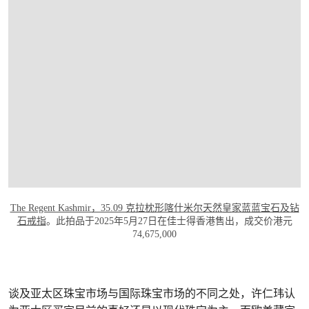
打开链接 HTTPS://WWW.CHRISTIES.COM.
The Regent Kashmir，35.09 克拉枕形喀什米尔天然皇家蓝蓝宝石及钻
石戒指
。此拍品于2025年5月27日在佳士得香港售出，成交价港元
74,675,000
谈及亚太区珠宝市场与国际珠宝市场的不同之处，许仁玮认