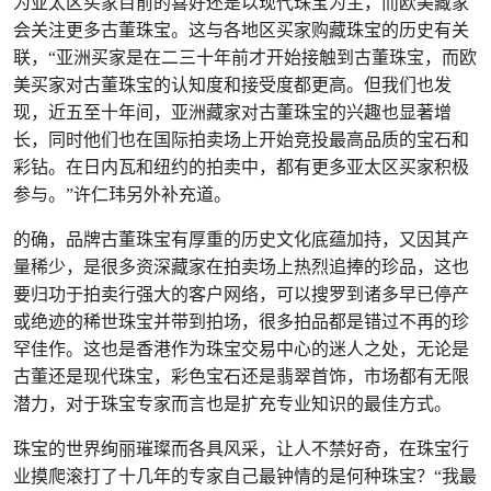
为亚太区买家目前的喜好还是以现代珠宝为主，而欧美藏家
会关注更多古董珠宝。这与各地区买家购藏珠宝的历史有关
联，“亚洲买家是在二三十年前才开始接触到古董珠宝，而欧
美买家对古董珠宝的认知度和接受度都更高。但我们也发
现，近五至十年间，亚洲藏家对古董珠宝的兴趣也显著增
长，同时他们也在国际拍卖场上开始竞投最高品质的宝石和
彩钻。在日内瓦和纽约的拍卖中，都有更多亚太区买家积极
参与。”许仁玮另外补充道。
的确，品牌古董珠宝有厚重的历史文化底蕴加持，又因其产
量稀少，是很多资深藏家在拍卖场上热烈追捧的珍品，这也
要归功于拍卖行强大的客户网络，可以搜罗到诸多早已停产
或绝迹的稀世珠宝并带到拍场，很多拍品都是错过不再的珍
罕佳作。这也是香港作为珠宝交易中心的迷人之处，无论是
古董还是现代珠宝，彩色宝石还是翡翠首饰，市场都有无限
潜力，对于珠宝专家而言也是扩充专业知识的最佳方式。
珠宝的世界绚丽璀璨而各具风采，让人不禁好奇，在珠宝行
业摸爬滚打了十几年的专家自己最钟情的是何种珠宝？“我最