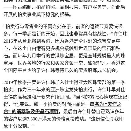
——图录编制、拍品拍照、品相报告、客户服务等，为此后
开展的拍卖事业奠下稳健的根基。
“拍卖行与零售业的不同之处在于，前者的运转节奏要快很
多，每一季都是新的开始，因此也非常具有挑战性。”许仁玮
2016年从台北搬到香港，因为香港是全亚洲的珠宝交易中
心，在这个自由港有更多机会接触到世界顶级的宝石和钻
石。而每年九月举行的香港珠宝展，更是全球规模最大的珠
宝展，世界各地的行家和买家齐聚一堂，盛况非凡。香港这
个国际平台也给了许仁玮等待已久的宝贵磨练成长机会。
2019年秋季拍卖是许仁玮加入佳士得亚太区珠宝部的第一季
拍卖，作为三十年来的亚洲珠宝龙头拍卖行，许仁玮早对佳
士得的高标准和严要求有所耳闻。“当时的紧张心情现在还记
得，”他笑说。那一季拍卖的封面拍品是一串
名为 “天作之
合” 的翡翠珠及尖晶石项链
，最后由许仁玮替自己熟识多年
的客户以逾7,300万港元的价格竞投成功。“这份信任令我印
象十分深刻。”