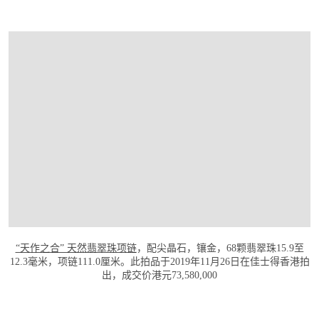
打开链接 HTTPS://WWW.CHRISTIES.COM.
“天作之合” 天然翡翠珠项链
，配尖晶石，镶金，68颗翡翠珠15.9至
12.3毫米，项链111.0厘米。此拍品于2019年11月26日在佳士得香港拍
出，成交价港元73,580,000