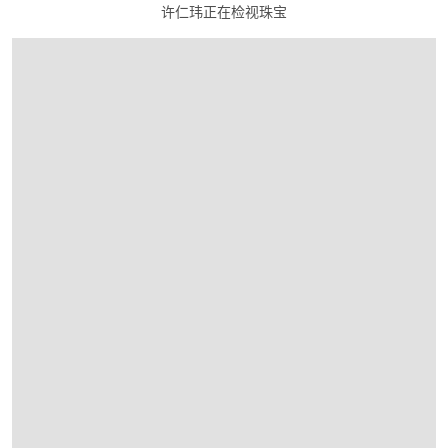
许仁玮正在检视珠宝
在画廊中打开图片