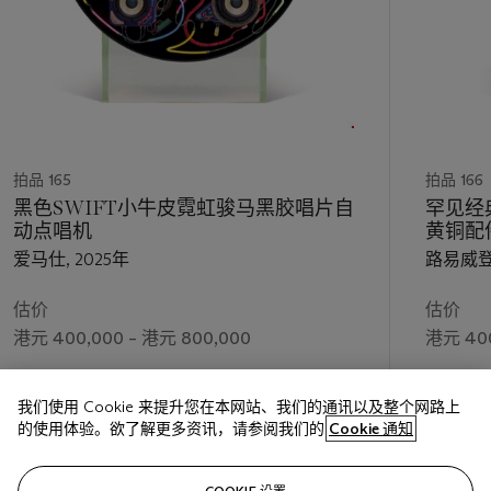
拍品 165
拍品 166
黑色SWIFT小牛皮霓虹骏马黑胶唱片自
罕见经
动点唱机
黄铜配
爱马仕, 2025年
路易威登,
估价
估价
港元 400,000 – 港元 800,000
港元 400
成交价
成交价
我们使用 Cookie 来提升您在本网站、我们的通讯以及整个网路上
港元 1,778,000
港元 1,0
的使用体验。欲了解更多资讯，请参阅我们的
Cookie 通知
关注