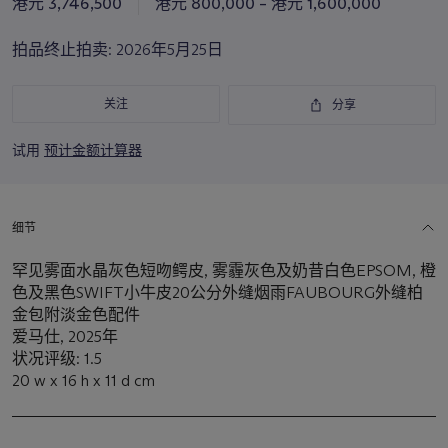
港元 3,746,500
港元 800,000 – 港元 1,600,000
品
重
拍品终止拍卖:
2026年5月25日
要
资
讯
关注
分享
试用
预计金额计算器
细节
罕见雾面水晶灰色短吻鳄皮, 雾霾灰色及奶昔白色EPSOM, 橙
色及黑色SWIFT小牛皮20公分外缝烟雨FAUBOURG外缝柏
金包附淡金色配件
爱马仕, 2025年
状况评级: 1.5
20 w x 16 h x 11 d cm