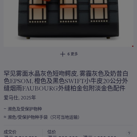
6 更多
罕见雾面水晶灰色短吻鳄皮, 雾霾灰色及奶昔白
色EPSOM, 橙色及黑色SWIFT小牛皮20公分外
缝烟雨FAUBOURG外缝柏金包附淡金色配件
爱马仕, 2025年
~
濒危及受保护物种
关
≈
于
濒危/受保护物种手袋（只可当地运输）
此
拍
成交价
估价