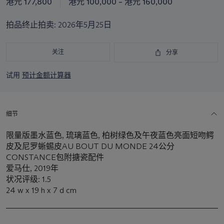
港元 177,800
港元 100,000 – 港元 160,000
品
重
拍品终止拍卖:
2026年5月25日
要
资
讯
关注
分享
试用
预计金额计算器
细节
限量版墨水蓝色, 琉璃蓝色, 柏树绿色及午夜蓝色亮面短吻鳄
皮及尼罗蜥蜴皮AU BOUT DU MONDE 24公分
CONSTANCE包附搪瓷配件
爱马仕, 2019年
状况评级: 1.5
24 w x 19 h x 7 d cm