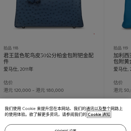
拍品 118
拍品 119
君王蓝色鸵鸟皮30公分柏金包附钯金配
加利西
件
包附黄
爱马仕, 2011年
爱马仕, 
估价
估价
港元 120,000 – 港元 180,000
港元 50,
成交价
成交价
我们使用 Cookie 来提升您在本网站、我们的通讯以及整个网路上
港元 139,700
港元 88,
的使用体验。欲了解更多资讯，请参阅我们的
Cookie 通知
关注