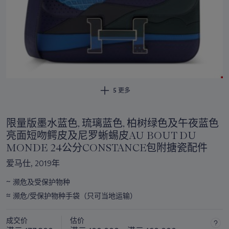
5 更多
限量版墨水蓝色, 琉璃蓝色, 柏树绿色及午夜蓝色
亮面短吻鳄皮及尼罗蜥蜴皮AU BOUT DU
MONDE 24公分CONSTANCE包附搪瓷配件
爱马仕, 2019年
~
濒危及受保护物种
关
≈
于
濒危/受保护物种手袋（只可当地运输）
此
拍
成交价
估价