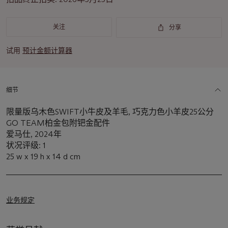
重
要
资
关注
分享
讯
试用
预计金额计算器
细节
限量版乌木色SWIFT小牛皮及羊毛, 巧克力色小羊皮25公分
GO TEAM柏金包附钯金配件
爱马仕, 2024年
状况评级: 1
25 w x 19 h x 14 d cm
业务规定