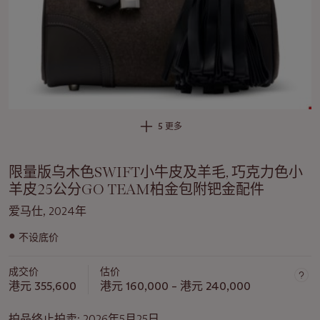
5 更多
限量版乌木色SWIFT小牛皮及羊毛, 巧克力色小
羊皮25公分GO TEAM柏金包附钯金配件
爱马仕, 2024年
●
不设底价
关
于
成交价
估价
此
港元 355,600
港元 160,000 – 港元 240,000
拍
品
拍品终止拍卖:
2026年5月25日