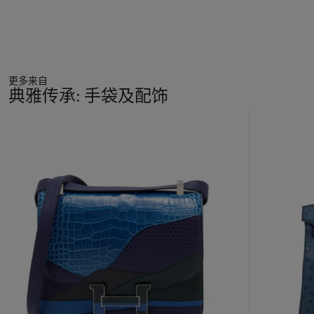
更多来自
典雅传承: 手袋及配饰
11
中
的
第
1
个