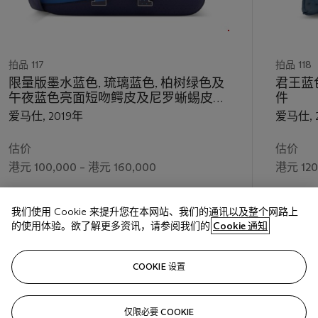
拍品 117
拍品 118
限量版墨水蓝色, 琉璃蓝色, 柏树绿色及
君王蓝
午夜蓝色亮面短吻鳄皮及尼罗蜥蜴皮
件
AU BOUT DU MONDE 24公分
爱马仕, 2019年
爱马仕, 
CONSTANCE包附搪瓷配件
估价
估价
港元 100,000 – 港元 160,000
港元 120
成交价
成交价
我们使用 Cookie 来提升您在本网站、我们的通讯以及整个网路上
港元 177,800
港元 139
的使用体验。欲了解更多资讯，请参阅我们的
Cookie 通知
关注
COOKIE 设置
仅限必要 COOKIE
上一页
下一