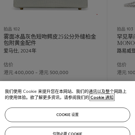
拍品 102
拍品 103
雾面冰晶灰色短吻鳄皮25公分外缝柏金
罕见草
包附黄金配件
MON
爱马仕, 2024年
路易威登,
估价
估价
港元 400,000 – 港元 500,000
港元 100
成交价
成交价
我们使用 Cookie 来提升您在本网站、我们的通讯以及整个网路上
港元 1,117,600
港元 165
的使用体验。欲了解更多资讯，请参阅我们的
Cookie 通知
关注
COOKIE 设置
仅限必要 COOKIE
上一页
下一