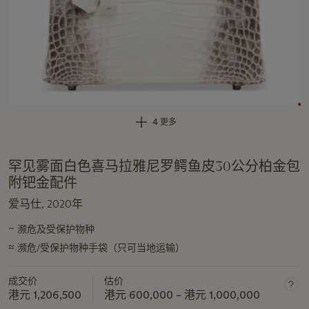
4 更多
罕见雾面白色喜马拉雅尼罗鳄鱼皮30公分柏金包
附钯金配件
爱马仕, 2020年
~
濒危及受保护物种
关
≈
于
濒危/受保护物种手袋（只可当地运输）
此
拍
成交价
估价
港元 1,206,500
港元 600,000 – 港元 1,000,000
品