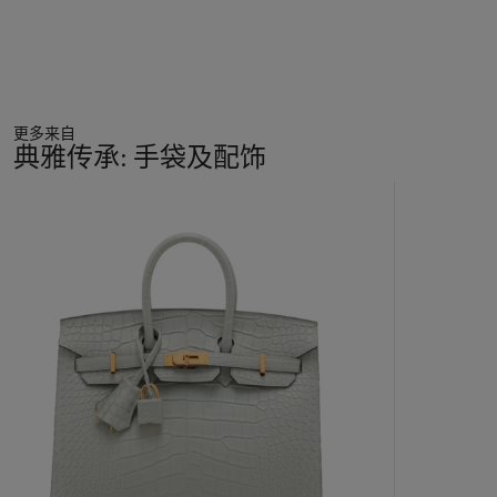
更多来自
典雅传承: 手袋及配饰
11
中
的
第
1
个