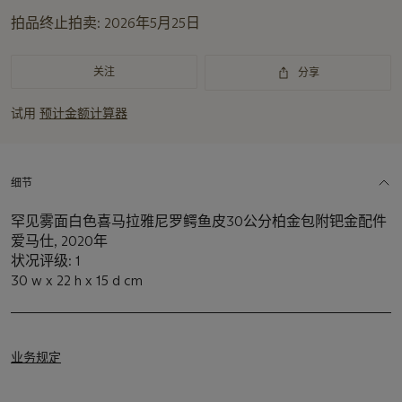
重
拍品终止拍卖:
2026年5月25日
要
资
讯
关注
分享
试用
预计金额计算器
细节
罕见雾面白色喜马拉雅尼罗鳄鱼皮30公分柏金包附钯金配件
爱马仕, 2020年
状况评级: 1
30 w x 22 h x 15 d cm
业务规定