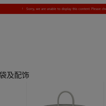
Sorry, we are unable to display this content. Please c
手袋及配饰