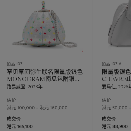
拍品 103
拍品 103 A
罕见草间弥生联名限量版银色
限量版银色C
MONOGRAM南瓜包附银色
CHÈVR
配件
BOLIDE
路易威登, 2023年
爱马仕, 2026
估价
估价
港元 100,000 – 港元 160,000
港元 50,000 
成交价
成交价
港元 165,100
港元 88,900