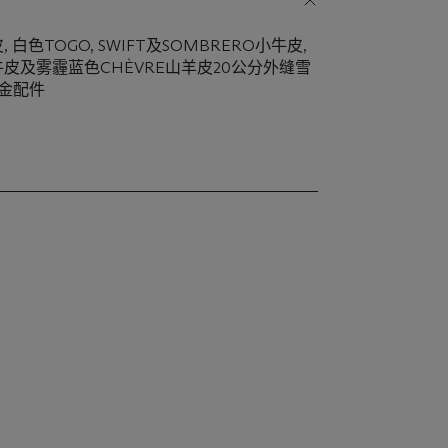
色TOGO, SWIFT及SOMBRERO小牛皮,
牛皮及雾霾蓝色CHÈVRE山羊皮20公分外缝雪
钯金配件