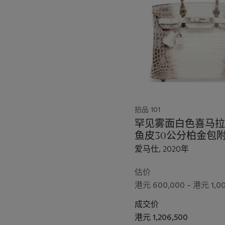
个
拍品 101
罕见雾面白色喜马拉
鱼皮30公分柏金包
件
爱马仕, 2020年
估价
港元 600,000 – 港元 1,0
成交价
港元 1,206,500