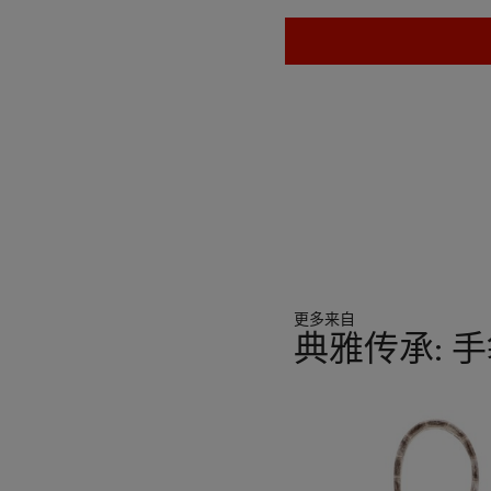
更多来自
典雅传承: 
11
中
的
第
1