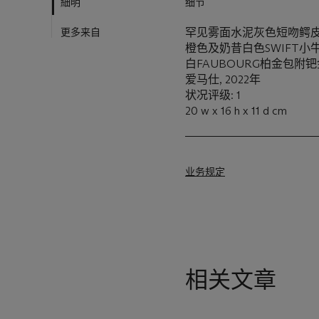
細明
细节
更多来自
罕见雾面水泥灰色短吻鳄皮, 白
橙色及奶昔白色SWIFT小
白FAUBOURG柏金包附
爱马仕, 2022年
状况评级: 1
20 w x 16 h x 11 d cm
业务规定
相关文章