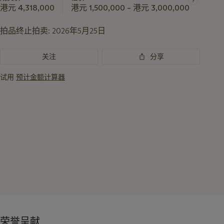
港元 4,318,000
港元 1,500,000 – 港元 3,000,000
品
重
拍品终止拍卖:
2026年5月25日
要
资
讯
关注
分享
试用
预计金额计算器
荣誉呈献