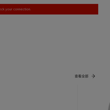
heck your connection.
查看全部