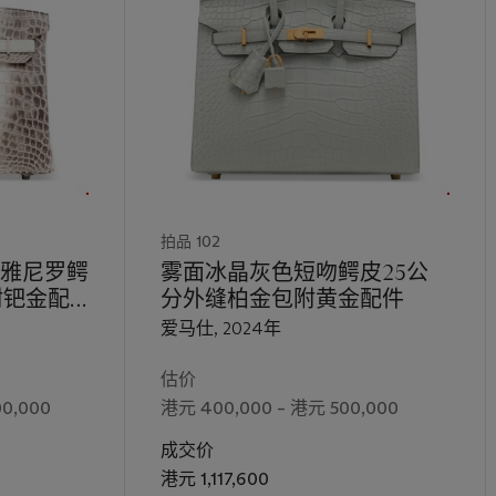
拍品 102
雅尼罗鳄
雾面冰晶灰色短吻鳄皮25公
附钯金配
分外缝柏金包附黄金配件
爱马仕, 2024年
估价
00,000
港元 400,000 – 港元 500,000
成交价
港元 1,117,600