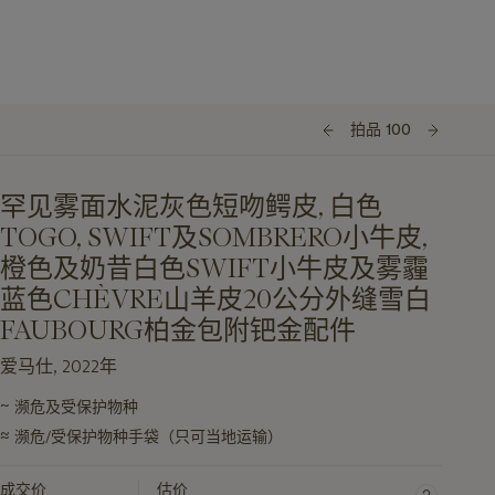
拍品 100
罕见雾面水泥灰色短吻鳄皮, 白色
TOGO, SWIFT及SOMBRERO小牛皮,
橙色及奶昔白色SWIFT小牛皮及雾霾
蓝色CHÈVRE山羊皮20公分外缝雪白
FAUBOURG柏金包附钯金配件
爱马仕, 2022年
~
濒危及受保护物种
关
≈
于
濒危/受保护物种手袋（只可当地运输）
此
拍
成交价
估价