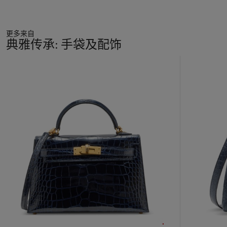
更多来自
典雅传承: 手袋及配饰
11
中
的
第
1
个