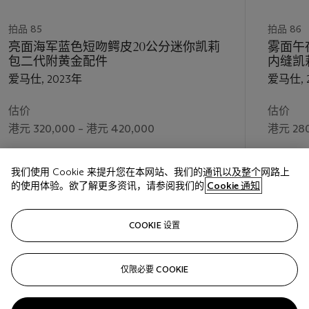
拍品 85
拍品 86
亮面海军蓝色短吻鳄皮20公分迷你凯莉
雾面午
包二代附黄金配件
内缝凯
爱马仕, 2023年
爱马仕, 
估价
估价
港元 320,000 – 港元 420,000
港元 280
成交价
成交价
我们使用 Cookie 来提升您在本网站、我们的通讯以及整个网路上
港元 381,000
港元 40
的使用体验。欲了解更多资讯，请参阅我们的
Cookie 通知
关注
COOKIE 设置
仅限必要 COOKIE
上一页
下一