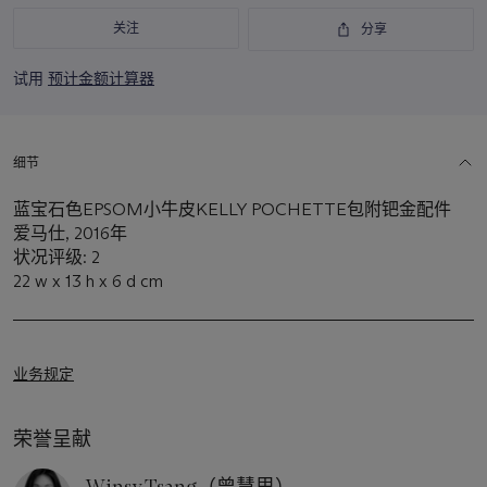
关注
分享
试用
预计金额计算器
细节
蓝宝石色EPSOM小牛皮KELLY POCHETTE包附钯金配件
爱马仕, 2016年
状况评级: 2
22 w x 13 h x 6 d cm
业务规定
荣誉呈献