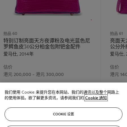
拍品 60
拍品 61
特别订制亮面天方夜谭粉及电光蓝色尼
亮面天
罗鳄鱼皮30公分柏金包附钯金配件
公分外
爱马仕, 2014年
爱马仕, 
估价
估价
港元 200,000 – 港元 300,000
港元 140
成交价
成交价
我们使用 Cookie 来提升您在本网站、我们的通讯以及整个网路上
港元 228,600
港元 165
的使用体验。欲了解更多资讯，请参阅我们的
Cookie 通知
关注
COOKIE 设置