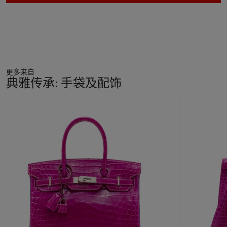
更多来自
典雅传承: 手袋及配饰
11
中
的
第
1
个