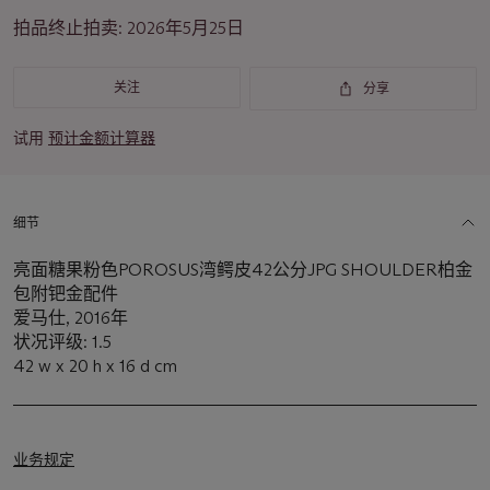
重
拍品终止拍卖:
2026年5月25日
要
资
讯
关注
分享
试用
预计金额计算器
细节
亮面糖果粉色POROSUS湾鳄皮42公分JPG SHOULDER柏金
包附钯金配件
爱马仕, 2016年
状况评级: 1.5
42 w x 20 h x 16 d cm
业务规定