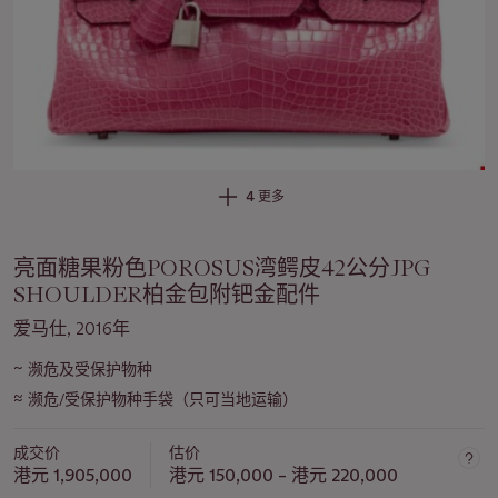
4 更多
亮面糖果粉色POROSUS湾鳄皮42公分JPG
SHOULDER柏金包附钯金配件
爱马仕, 2016年
~
濒危及受保护物种
关
≈
于
濒危/受保护物种手袋（只可当地运输）
此
拍
成交价
估价
港元 1,905,000
港元 150,000 – 港元 220,000
品