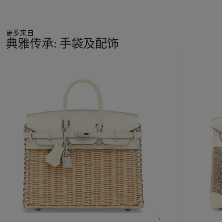
更多来自
典雅传承: 手袋及配饰
11
中
的
第
1
个