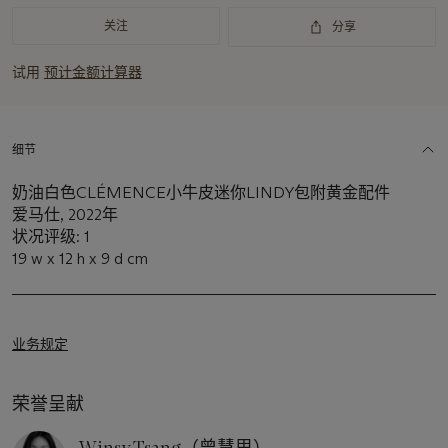
关注
分享
试用
预计金额计算器
细节
奶油白色CLÉMENCE小牛皮迷你LINDY包附黄金配件
爱马仕, 2022年
状况评级: 1
19 w x 12 h x 9 d cm
业务规定
荣誉呈献