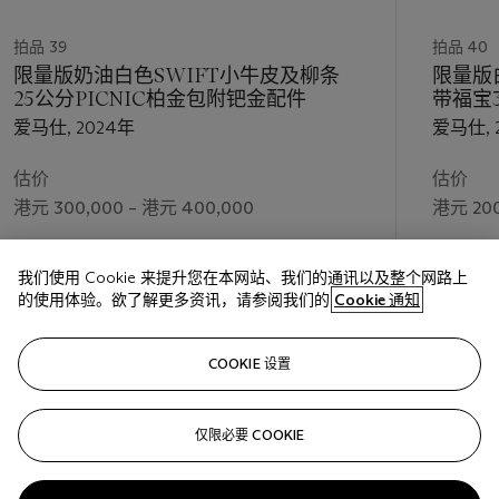
拍品 39
拍品 40
限量版奶油白色SWIFT小牛皮及柳条
限量版
25公分PICNIC柏金包附钯金配件
带福宝
爱马仕, 2024年
爱马仕, 
估价
估价
港元 300,000 – 港元 400,000
港元 200
成交价
成交价
我们使用 Cookie 来提升您在本网站、我们的通讯以及整个网路上
港元 571,500
港元 381
的使用体验。欲了解更多资讯，请参阅我们的
Cookie 通知
关注
COOKIE 设置
仅限必要 COOKIE
上一页
下一