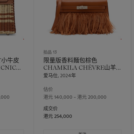
拍品 13
T小牛皮
限量版香料麵包棕色
CNIC柏
CHAMKILA CHÈVRE山羊
皮及羽毛KELLY ÉLAN
爱马仕, 2024年
FOLIE包附钯金配件
估价
,000
港元 140,000 – 港元 200,000
成交价
港元 254,000