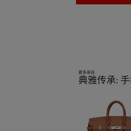
更多来自
典雅传承: 
11
中
的
第
1
个