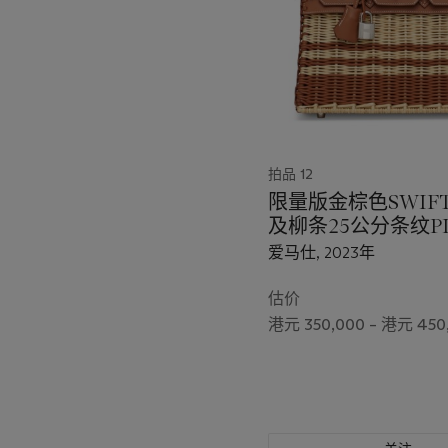
拍品 12
限量版金棕色SWIF
及柳条25公分条纹PI
金包附钯金配件
爱马仕, 2023年
估价
港元 350,000 – 港元 450