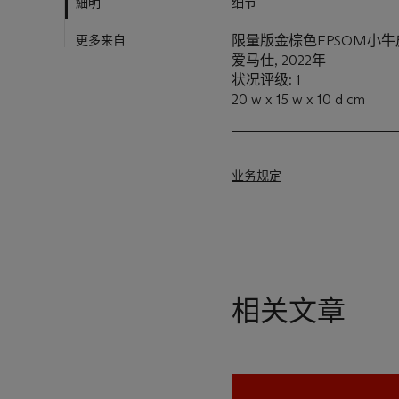
細明
细节
更多来自
限量版金棕色EPSOM小牛
爱马仕, 2022年
状况评级: 1
20 w x 15 w x 10 d cm
业务规定
相关文章