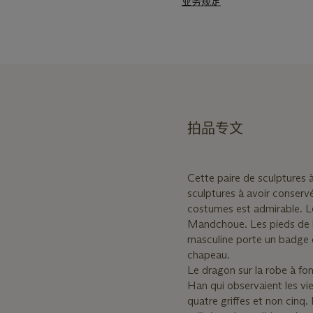
业务规定
拍品专文
Cette paire de sculptures à
sculptures à avoir conserv
costumes est admirable. Le
Mandchoue. Les pieds de l
masculine porte un badge 
chapeau.
Le dragon sur la robe à fo
Han qui observaient les vie
quatre griffes et non cinq.