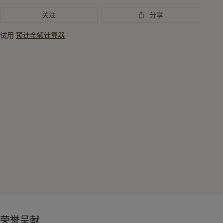
要
关注
分享
资
讯
试用
预计金额计算器
荣誉呈献