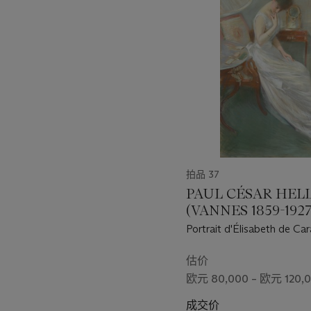
第
1
个
拍品 37
PAUL CÉSAR HEL
(VANNES 1859-1927
Portrait d'Élisabeth de Ca
Chimay, comtesse Grefful
intérieur de style empire
估价
欧元 80,000 – 欧元 120,
成交价