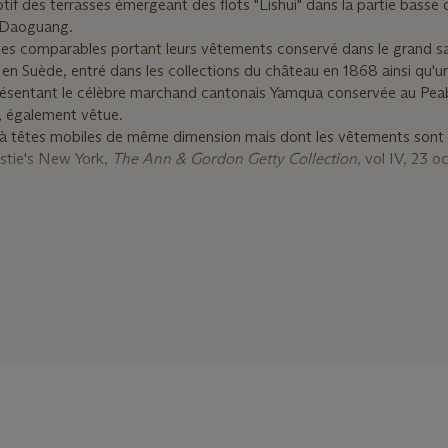
motif des terrasses émergeant des flots "Lishui" dans la partie basse 
e Daoguang.
tues comparables portant leurs vêtements conservé dans le grand sa
n Suède, entré dans les collections du château en 1868 ainsi qu'u
présentant le célèbre marchand cantonais Yamqua conservée au Pe
également vêtue.
 à têtes mobiles de même dimension mais dont les vêtements sont p
istie's New York,
The Ann & Gordon Getty Collection
, vol IV, 23 o
large pair of nodding figures is one of a very small number of know
stumes. The condition of the entirely original costumes is remarkable
t Han indigenous Chinese as opposed to Manchu. She has bound 
 something the Manchu women did. He is a first rank mandarin as i
coral silk robe is a four clawed Mang dragon. Again, a Han traditi
sty laws that all Mandarins should wear a four-clawed dragon and 
ve-clawed dragon was reserved for the ruling class. The pattern off 
 the colour palette all direct us to the DaoGuang period of 1821-
sculptures with clothes in the Green Drawing Room of Drottninghol
nd see also a very interesting figure showing the Cantonese Merc