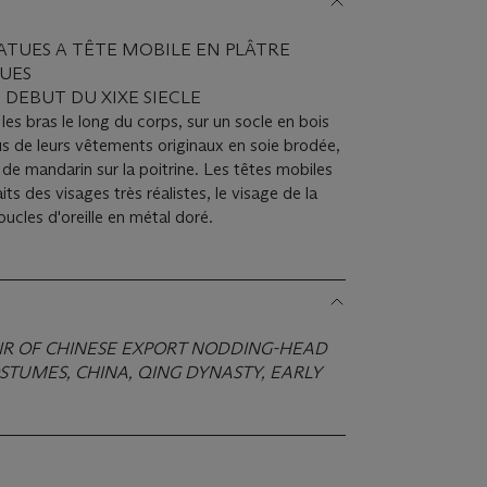
TATUES A TÊTE MOBILE EN PLÂTRE
UES
 DEBUT DU XIXE SIECLE
es bras le long du corps, sur un socle en bois
us de leurs vêtements originaux en soie brodée,
e mandarin sur la poitrine. Les têtes mobiles
its des visages très réalistes, le visage de la
cles d'oreille en métal doré.
IR OF CHINESE EXPORT NODDING-HEAD
OSTUMES, CHINA, QING DYNASTY, EARLY