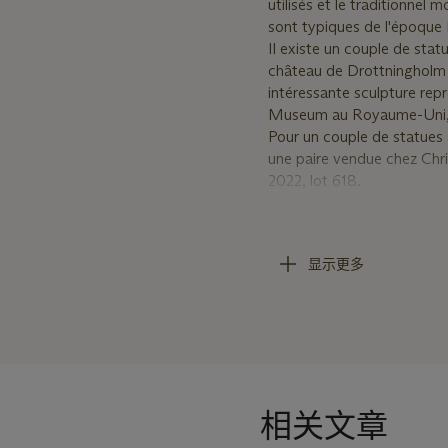
utilisés et le traditionnel 
sont typiques de l'époqu
Il existe un couple de sta
château de Drottningholm e
intéressante sculpture re
Museum au Royaume-Uni, 
Pour un couple de statues
une paire vendue chez Chr
2022, lot 618.
This truly exceptional and 
retaining their original co
显示更多
handsome couple represen
is a Han tradition and not
the red hat button.
The dragon on the apricot 
followed the old Ming dyna
claw on their robes. The fi
water and wave pattern and
相关文章
See a comparable pair of 
Sweden, donated in 1868 a