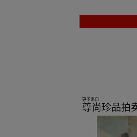
Yamqua in the Peabody E
See a pair of polychrome-d
Christie's New York,
The A
更多来自
尊尚珍品拍
23
中
的