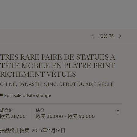
拍品 36
TRES RARE PAIRE DE STATUES A
TÊTE MOBILE EN PLÂTRE PEINT
RICHEMENT VÊTUES
CHINE, DYNASTIE QING, DEBUT DU XIXE SIECLE
■
Post sale offsite storage
关
于
成交价
估价
此
欧元 38,100
欧元 30,000 – 欧元 50,000
拍
品
拍品终止拍卖:
2025年11月18日
重