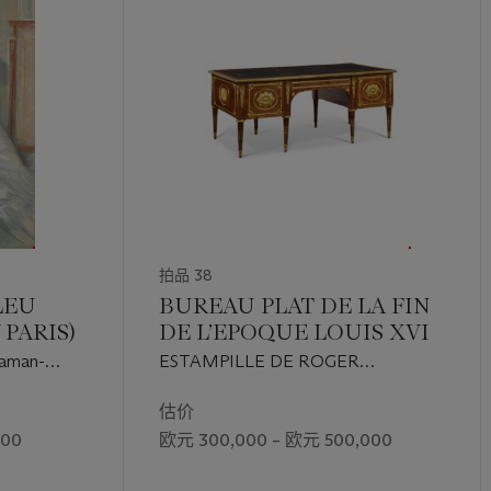
拍品 38
LEU
BUREAU PLAT DE LA FIN
 PARIS)
DE L’EPOQUE LOUIS XVI
raman-
ESTAMPILLE DE ROGER
he dans un
VANDERCRUSE DIT LACROIX,
VERS 1780
估价
000
欧元 300,000 – 欧元 500,000