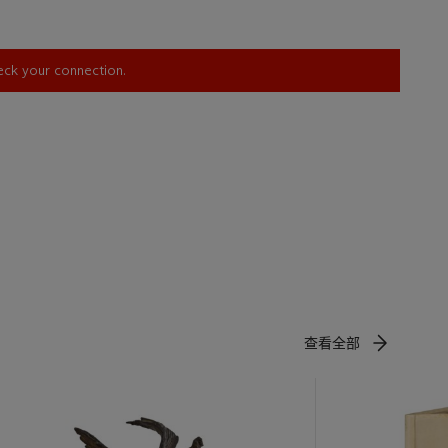
d at
heck your connection.
查看全部