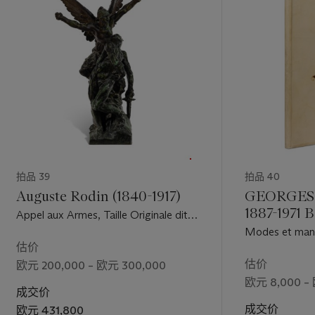
拍品 39
拍品 40
Auguste Rodin (1840-1917)
GEORGES 
1887-1971
Appel aux Armes, Taille Originale dit
PIERRE 
aussi "Défense, Petit Modèle"
Modes et maniè
(BOULOG
估价
[Paris : Pierre 
1877-1914
估价
欧元 200,000 – 欧元 300,000
PAUL POIR
欧元 8,000 – 
成交价
1944 PARI
成交价
欧元 431,800