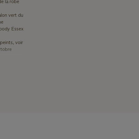
de la robe
lon vert du
ne
abody Essex
eints, voir
ctobre
n pairs
. This
feet which
ndicated by
on that
not a five
the’ Lishui'
1850.
m Palace in
hant