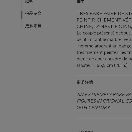
細明
细节
拍品专文
TRES RARE PAIRE DE S
PEINT RICHEMENT VÊT
更多来自
CHINE, DYNASTIE QING,
Le couple présenté debout, l
peint imitant le marbre, vêt
l'homme arborant un badge d
très finement peintes, les tra
dame de cour encadré de bou
Hauteur : 66,5 cm (26 in.)
更多详情
AN EXTREMELY RARE PA
FIGURES IN ORIGINAL C
19TH CENTURY