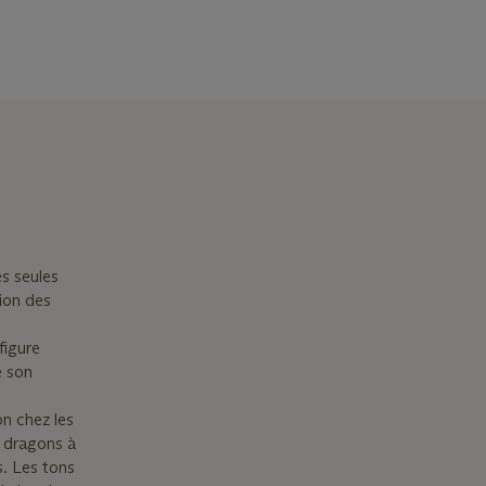
es seules
ion des
e
figure
e son
on chez les
s dragons à
s. Les tons