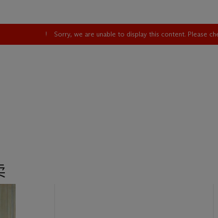
ssex Museum, U.K.
ecorated nodding head figures of court musicians of same size sol
nn & Gordon Getty Collection
, vol IV, 23 October 2022, lot 618.
Sorry, we are unable to display this content. Please c
卖