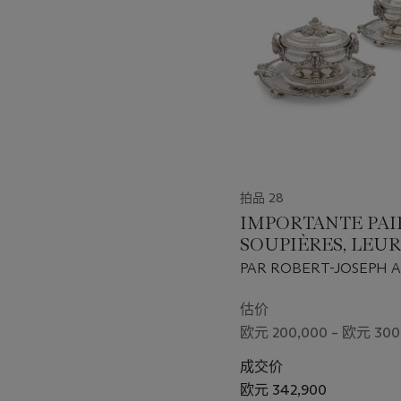
de Sèvres monté sur un soc
个
de Saxe, en 1749 (S. Gauth
JACQUELINE DELUBAC
L'actrice française Jacque
ainsi que pour sa brillante 
développé un œil averti en
diamantaire Miran Eknayan
contemporaines de grands 
deuxième mari, Sasha Guitry
拍品 28
Samuel, où, dans le plus pu
mélangées et juxtaposées av
IMPORTANTE PAI
sculptures était disposée 
SOUPIÈRES, LEUR
des secrétaires de Montig
COUVERCLES,
PAR ROBERT-JOSEPH 
et précieux, devait être u
DOUBLURES ET
PARIS, 1775-1776
PRÉSENTOIRS EN
估价
ARGENT D’ÉPOQ
欧元 200,000 – 欧元 300
This magnificent vase is a 
LOUIS XVI
merciers
such as Lazare Du
成交价
amethyst body with superbl
欧元 342,900
at Sèvres Jean-Claude Cha