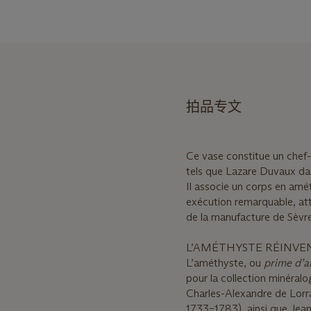
拍品专文
Ce vase constitue un chef-
tels que Lazare Duvaux da
Il associe un corps en amé
exécution remarquable, att
de la manufacture de Sèvr
L’AMÉTHYSTE RÉINVEN
L’améthyste, ou
prime d’a
pour la collection minéral
Charles-Alexandre de Lorra
1733–1783), ainsi que Jea