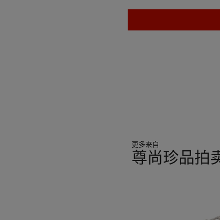
Des vases comparables, att
réalisés en porcelaine cé
Manor (voir G. de Bellaigu
Les montures de ces pièces
tendres et dures de Sèvres 
manufacture de Vincennes 
Un dessin de ce modèle est 
French Eighteenth-Centur
Des exemples similaires e
New York (inv. 24.214.5) e
Dans le cas présent, le co
lapis-lazuli, rarement utilis
更多来自
尊尚珍品拍
JEAN-CLAUDE CHAMBE
Jean-Claude Chambellan Dup
11
fondeur-ciseleur, est surt
中
pour un modèle qui porte s
的
comme celles du présent v
第
exemples les plus connus, 
1