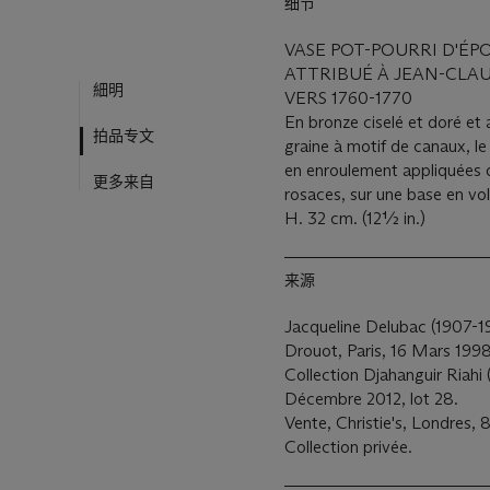
细节
VASE POT-POURRI D'É
ATTRIBUÉ À JEAN-CLA
細明
VERS 1760-1770
En bronze ciselé et doré et
拍品专文
graine à motif de canaux, l
en enroulement appliquées d
更多来自
rosaces, sur une base en vol
H. 32 cm. (12½ in.)
来源
Jacqueline Delubac (1907-1
Drouot, Paris, 16 Mars 1998
Collection Djahanguir Riahi 
Décembre 2012, lot 28.
Vente, Christie's, Londres, 8 
Collection privée.