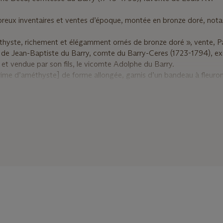
breux inventaires et ventes d’époque, montée en bronze doré, not
hyste, richement et élégamment ornés de bronze doré », vente, Pa
de Jean-Baptiste du Barry, comte du Barry-Ceres (1723-1794), exil
et vendue par son fils, le vicomte Adolphe du Barry.
ime d’améthyste] de forme allongée, garnis d’un bandeau à fleuron
les faces, & de plinthe… le tout en bronze doré », vente, Paris, 27 fé
ul Randon de Boisset (1708-1776).
e cassolette, couleur améthyste foncée avec cristallisations variée
te, Paris, 16 avril 1792, collection François Michel Harenc de Pres
mant pots-pourri, garnis de guirlandes, gorge, anses, couvercle dé
elé à focle ouvrage en bronze doré », vente, Paris, 21 février 1799, 
710-1798).
ux traits caractéristiques du style de Duplessis : une parfaite unit
vigoureuse et équilibrée, et des montures réalisées sur mesure pou
s enroulements d’acanthe, d’une symétrie exemplaire, illustrent la
fait la réputation de l’artiste.