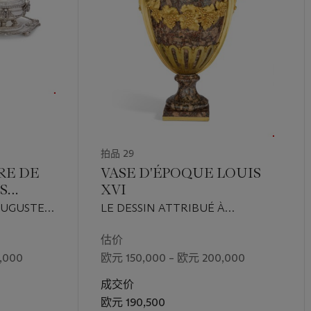
le façonné, offert par la Dauphine Marie-Josèphe à son père August
ier,
Les Porcelainiers du XVIIIe Siècle Français,
Paris, 1964, p. 169).
: ACTRICE, COLLECTIONNEUSE ET ICÔNE
line Delubac (décédée en 1997) était connue pour son élégance et s
carrière d'actrice qui s'étendit sur plusieurs décennies. Elle avait ég
 tant que collectionneuse d'art passionnée et, avec son premier mari
, elle constitua une remarquable collection d'œuvres d'art modern
maîtres tels que Renoir, Manet, Modigliani, Picasso et Rodin. Av
, elle vivait dans un hôtel particulier décoré par le célèbre designe
拍品 29
r style « Samuel », des œuvres d'art de styles et d'époques différe
ec intelligence et élégance : l'extraordinaire collection de tableau
RE DE
VASE D'ÉPOQUE LOUIS
autour de meubles Louis XV et Louis XVI, tels que des fauteuils de 
S
XVI
ny. Ce remarquable vase en améthyste, extrêmement rare, finement 
AUGUSTE,
LE DESSIN ATTRIBUÉ À
n élément audacieux et accrocheur dans cet intérieur élégant.
FRANÇOIS JOSEPH BÉLANGER,
LE GRANIT PAR JEAN-BAPTISTE
估价
FEUILLET, LES BRONZES
UE
,000
欧元 150,000 – 欧元 200,000
masterpiece of the skillful art of mounted objets, perfected by
mar
ATTRIBUÉS À JEAN CLAUDE
vaux in the 1740s and 1750s. It unites a precious and extremely r
THOMAS CHAMBELLAN
成交价
y cast and chased gilt-bronzes attributed to the chief designer 
DUPLESSIS, VERS 1781
欧元 190,500
mbellan Duplessis.