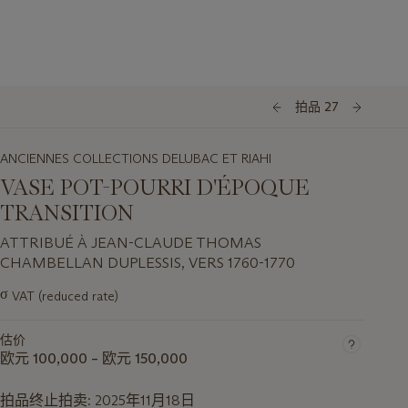
拍品 27
ANCIENNES COLLECTIONS DELUBAC ET RIAHI
VASE POT-POURRI D'ÉPOQUE
TRANSITION
ATTRIBUÉ À JEAN-CLAUDE THOMAS
CHAMBELLAN DUPLESSIS, VERS 1760-1770
σ
VAT (reduced rate)
关
于
估价
此
欧元 100,000 – 欧元 150,000
拍
品
拍品终止拍卖:
2025年11月18日
重