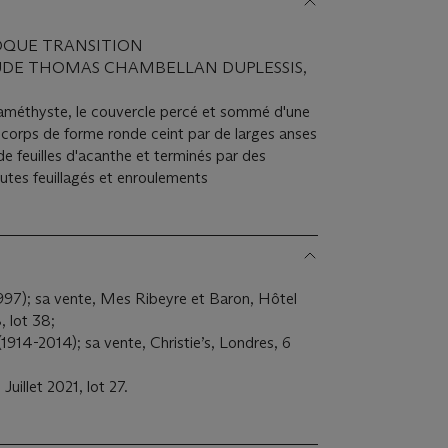
POQUE TRANSITION
UDE THOMAS CHAMBELLAN DUPLESSIS,
 améthyste, le couvercle percé et sommé d'une
e corps de forme ronde ceint par de larges anses
e feuilles d'acanthe et terminés par des
utes feuillagés et enroulements
997); sa vente, Mes Ribeyre et Baron, Hôtel
, lot 38;
(1914-2014); sa vente, Christie’s, Londres, 6
Juillet 2021, lot 27.