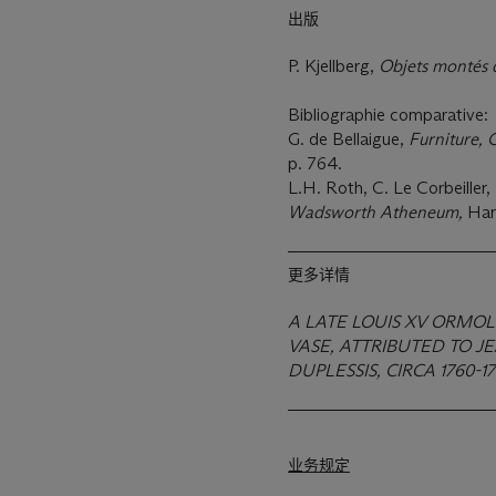
出版
P. Kjellberg,
Objets montés 
Bibliographie comparative:
G. de Bellaigue,
Furniture, 
p. 764.
L.H. Roth, C. Le Corbeiller,
Wadsworth Atheneum,
Har
更多详情
A LATE LOUIS XV ORMO
VASE, ATTRIBUTED TO
DUPLESSIS, CIRCA 1760-1
业务规定