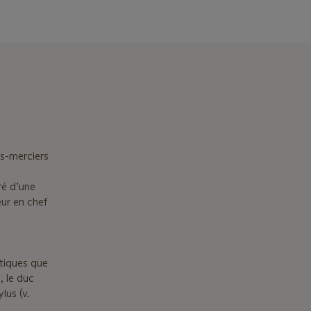
ds-merciers
ré d’une
ur en chef
ntiques que
, le duc
lus (v.