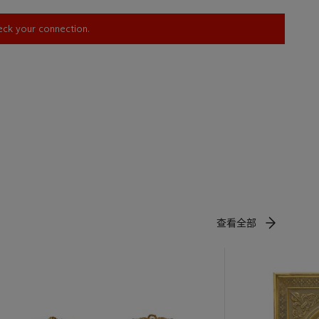
, mais
heck your connection.
Waddesdon
).
porcelaines
e de la
orbeiller,
ig. 59-1).
Art de
se que le
查看全部
sinateur et
, notamment
ues,
i les
 de fleurs