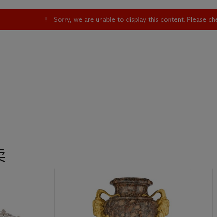
ribués à Duplessis et présentant des bases et des anses similaires
Sorry, we are unable to display this content. Please c
ladon, se trouvent aujourd’hui au musée Nissim de Camondo et à 
e,
Furniture, Clocks and Gilt Bronzes,
vol. II, Londres, 1974, p. 764
 rappellent fortement les créations que Duplessis conçut pour les 
entre 1748 et 1774, période durant laquelle il fut directeur artistiqu
puis de Sèvres.
d’ailleurs conservé dans les archives de Sèvres (L.H. Roth, C. Le C
y Porcelain at the Wadsworth Atheneum,
Hartford, 2000, p. 105, f
n porcelaine de Sèvres sont conservés au Metropolitan Museum of 
t au Victoria & Albert Museum de Londres (inv. C.357-1909).
rps du vase est en améthyste, pierre dure aussi précieuse et coûteu
ée à cette échelle.
卖
LLAN DUPLESSIS, UN GENIE DE SON TEMPS
lessis, père (mort en 1774), turinois de naissance, sculpteur, des
out connu pour son travail de modeleur à la manufacture de Sèvres
on nom, le vase Duplessis, avec ses anses en volutes caractéristiq
ase. Les bronzes documentés de lui sont extrêmement rares : parm
on peut citer les montures du Bureau du Roi de Louis XV et un vase