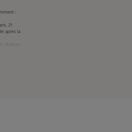
amment :
ris, 21
é après la
s, d’anses
vrier 1777,
s ; à
les (1710-
coupé à
collection
é des
r le corps
 qualité de