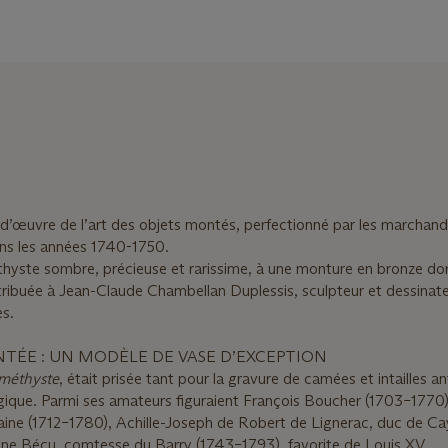
d’œuvre de l’art des objets montés, perfectionné par les marchan
ns les années 1740-1750.
thyste sombre, précieuse et rarissime, à une monture en bronze do
ribuée à Jean-Claude Chambellan Duplessis, sculpteur et dessinate
es.
TÉE : UN MODÈLE DE VASE D’EXCEPTION
méthyste
, était prisée tant pour la gravure de camées et intailles a
ogique. Parmi ses amateurs figuraient François Boucher (1703–1770)
ine (1712–1780), Achille-Joseph de Robert de Lignerac, duc de Cay
nne Bécu, comtesse du Barry (1743–1793), favorite de Louis XV.