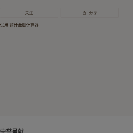
要
关注
分享
资
讯
试用
预计金额计算器
荣誉呈献