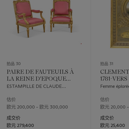
e III, roi
on style,
alement
, le
es et
ec son
r Henri
拍品 30
拍品 31
nts étaient
x et de
PAIRE DE FAUTEUILS À
CLEMENTE
Cresson et
LA REINE D'EPOQUE
1781-VERS 
travaillé
LOUIS XVI
ESTAMPILLE DE CLAUDE
Femme éplorée 
CHEVIGNY, VERS 1780
de la mort du 
估价
估价
欧元 200,000 – 欧元 300,000
欧元 20,000 
chands-
are dark
成交价
成交价
and
sculpteur
欧元 279,400
欧元 25,400