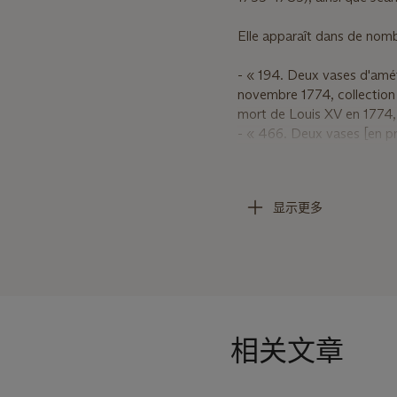
Elle apparaît dans de nom
- « 194. Deux vases d'amét
novembre 1774, collection 
mort de Louis XV en 1774, 
- « 466. Deux vases [en pr
en console, guirlandes sur 
collection Pierre-Louis-Pa
- « 255. Un vase en forme d
显示更多
gaudrons et moulures », ven
1802).
- « Prime d'améthyste, for
jour, culot, piédouche cann
François-Félicité Cochu (1
Le vase présente de nombre
相关文章
formes, une ornementation 
en améthyste. Les imposant
modelé et de ciselure qui a 