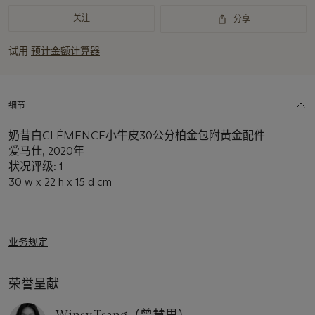
关注
分享
试用
预计金额计算器
细节
奶昔白CLÉMENCE小牛皮30公分柏金包附黄金配件
爱马仕, 2020年
状况评级: 1
30 w x 22 h x 15 d cm
业务规定
荣誉呈献