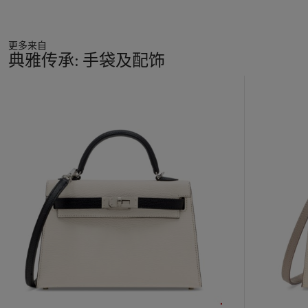
更多来自
典雅传承: 手袋及配饰
11
中
的
第
1
个