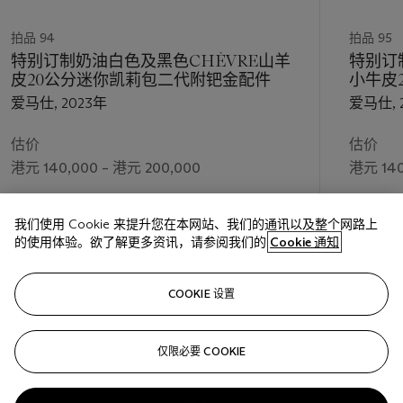
拍品 94
拍品 95
特别订制奶油白色及黑色CHÈVRE山羊
特别订
皮20公分迷你凯莉包二代附钯金配件
小牛皮
配件
爱马仕, 2023年
爱马仕, 
估价
估价
港元 140,000 – 港元 200,000
港元 140
成交价
成交价
我们使用 Cookie 来提升您在本网站、我们的通讯以及整个网路上
港元 254,000
港元 190
的使用体验。欲了解更多资讯，请参阅我们的
Cookie 通知
关注
COOKIE 设置
仅限必要 COOKIE
上一页
下一