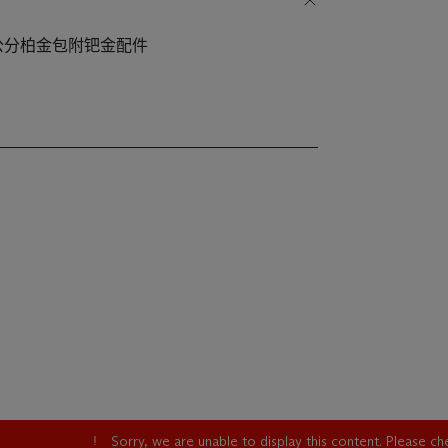
5公分柏金包附钯金配件
Sorry, we are unable to display this content. Please c