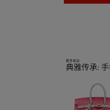
更多来自
典雅传承: 
11
中
的
第
1
个