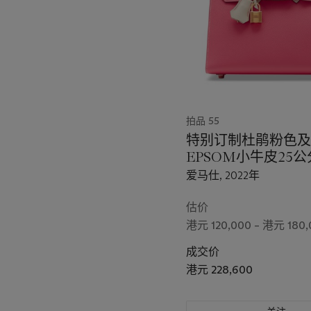
拍品 55
特别订制杜鹃粉色及
EPSOM小牛皮25
金包附黄金配件
爱马仕, 2022年
估价
港元 120,000 – 港元 180,
成交价
港元 228,600