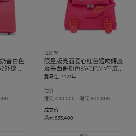
拍品 56
奶昔白色
限量版亮面爱心红色短吻鳄皮
公分外缝柏
及墨西哥粉色SWIFT小牛皮
QUELLE IDOLE包附钯金配
爱马仕, 2022年
件
估价
000
港元 400,000 – 港元 600,000
成交价
港元 533,400