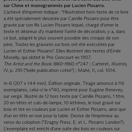
sur Chine et monogrammés par Lucien Pissarro.
L'achevé d'imprimer indique : "l'illustration hors-texte de ce livre
a été spécialement dessinée par Camille Pissarro pour être
gravée par son fils Lucien Pissarro lequel, chargé d'orner le
texte et désireux d'y maintenir l'unité de décoration, y a, dans
ce but, adapté le plus souvent possible des croquis de son
père. Toutes les gravures sur bois ont été exécutées par
Lucien et Esther Pissarro". Elles illustrent des textes d'Emile
Moselly, qui obtint le Prix Goncourt en 1907.
The Artist and the Book 1860-1960
, n°247 ; Carteret,
Illustrés
,
IV, p. 295 ("belle publication cotée") ; Mahé, II, col. 1014.
In-8 (207 x 144 mm). Édition originale. Tirage annoncé à 116
exemplaires, celui-ci le n°40, imprimé pour Eugène Renevey,
sur vergé. Illustré de 12 hors texte par Camille Pissarro, 1 titre,
20 en-têtes et culs-de-lampe, 10 lettrines, le tout gravé sur
bois et tiré en couleurs par Lucien et Esther Pissarro, ainsi que
d'un en-tête en noir pour la table. Devise de l'imprimeur au
verso du colophon ("Eragny Press. E. et L. Pissarro London").
L'exemplaire est enrichi d'une suite des bois en couleurs sur