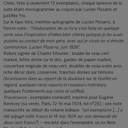
Chine, tirée à seulement 13 exemplaires, chaque épreuve de la
suite étant monogrammée au crayon par Lucien Pissarro et
justifiée 9⁄13.
Sur le faux-titre, mention autographe de Lucien Pissarro, à
l'encre noire :
"l'élaboration de ce livre s'est faite en quelque
sorte sous l'inspiration d'idées bien chères puisque je les avais
puisées au contact de mon père, avec qui je vivais en si étroite
communion. Lucien Pissarro, juin 1926".
Reliure signée de Charles Meunier : bradel de veau vert
marbré, lettre dorée sur le dos, gardes de papier marbré,
couverture originale de veau vert, doublée de veau ivoire avec
riche décor doré, conservée, tranches dorées sur témoins
(
brunissures dues au report de la doublure sur le feuillet en
regard, quelques rares reports et rousseurs intérieurs,
quelques frottements aux coins et coiffes
).
Provenance
: exemplaire nominatif, imprimé pour Eugène
Renevey (sa vente, Paris, 12-16 mai 1924, lot n°262 ; une note
manuscrite au début du volume indique:
"cet exemplaire [...] a
été adjugé mille francs le 14 mai 1924 sur une demande de
deux cent francs"
) -- encarté dans l'exemplaire, un ex-libris