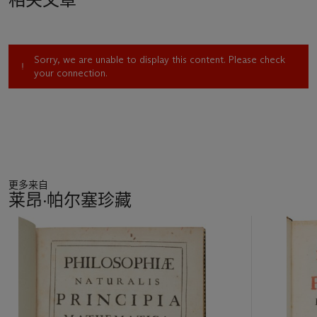
Sorry, we are unable to display this content. Please check
your connection.
更多来自
莱昂·帕尔塞珍藏
11
中
的
第
1
个