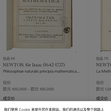
拍品 69
拍品 70
NEWTON, Sir Isaac (1642-1727)
NEWTON
Philosophiae naturalis principia mathematica.
La Metho
Londres : Joseph Streater pour the Royal
infinies.
Society [disponible chez plusieurs libraires],
估价
估价
1687.
欧元 100,000 – 欧元 150,000
欧元 1,0
成交价
成交价
欧元 825,500
欧元 6,9
我们使用 Cookie 来提升您在本网站、我们的通讯以及整个网路上