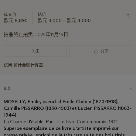
成交价
估价
欧元 8,890
欧元 3,000 – 欧元 4,000
拍品终止拍卖:
2025年11月19日
关注
分享
试用
预计金额计算器
细节
MOSELLY, Émile, pseud. d'Émile Chénin (1870-1918),
Camille PISSARRO (1830-1903) et Lucien PISSARRO (1863-
1944)
La Charrue d'érable. Paris : Le Livre Contemporain, 1912.
Superbe exemplaire de ce livre d'artiste imprimé sur
presse privée, enrichi de la très rare suite des bois tirés