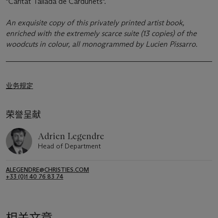
"Caritat Tallada de Cardunets".
An exquisite copy of this privately printed artist book,
enriched with the extremely scarce suite (13 copies) of the
woodcuts in colour, all monogrammed by Lucien Pissarro.
业务规定
荣誉呈献
Adrien Legendre
Head of Department
ALEGENDRE@CHRISTIES.COM
+33 (0)1 40 76 83 74
相关文章