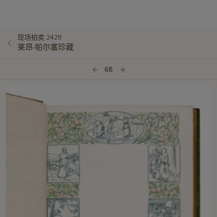
现场拍卖 24211
莱昂·帕尔塞珍藏
68